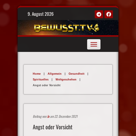
Skip
9. August 2026
to
content
Toggle
navigation
Home
|
Allgemein
|
Gesundheit
|
Spirituelles
|
Weltgeschehen
|
Angst oder Vorsicht
Beitrag von
Jo
am 22. Dezember 2021
Angst oder Vorsicht