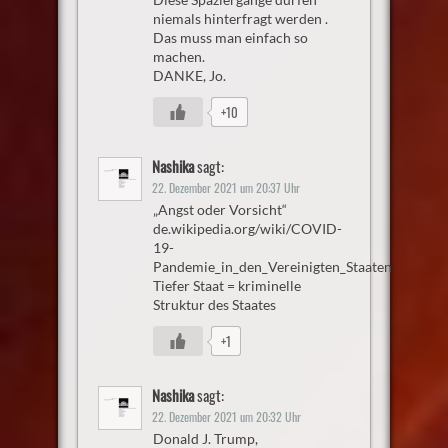
niemals hinterfragt werden .
Das muss man einfach so
machen.
DANKE, Jo.
+10
Nashika
sagt:
22. Dezember 2021 um 20:37 Uhr
„Angst oder Vorsicht“
de.wikipedia.org/wiki/COVID-
19-
Pandemie_in_den_Vereinigten_Staaten
Tiefer Staat = kriminelle
Struktur des Staates
+1
Nashika
sagt:
22. Dezember 2021 um 20:32 Uhr
Donald J. Trump,