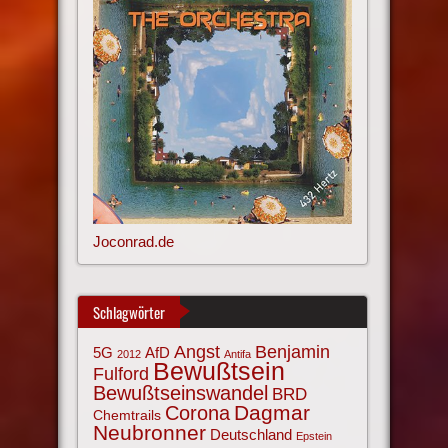
Joconrad.de
Schlagwörter
Angst
Benjamin
AfD
5G
2012
Antifa
Bewußtsein
Fulford
Bewußtseinswandel
BRD
Corona
Dagmar
Chemtrails
Neubronner
Deutschland
Epstein