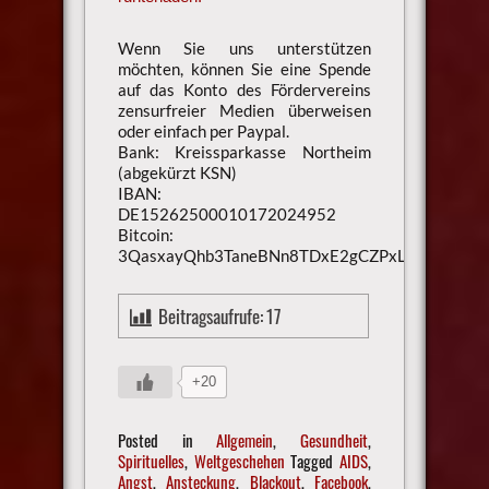
Wenn Sie uns unterstützen
möchten, können Sie eine Spende
auf das Konto des Fördervereins
zensurfreier Medien überweisen
oder einfach per Paypal.
Bank: Kreissparkasse Northeim
(abgekürzt KSN)
IBAN:
DE15262500010172024952
Bitcoin:
3QasxayQhb3TaneBNn8TDxE2gCZPxLaXsU
Beitragsaufrufe:
17
+20
Posted in
Allgemein
,
Gesundheit
,
Spirituelles
,
Weltgeschehen
Tagged
AIDS
,
Angst
,
Ansteckung
,
Blackout
,
Facebook
,