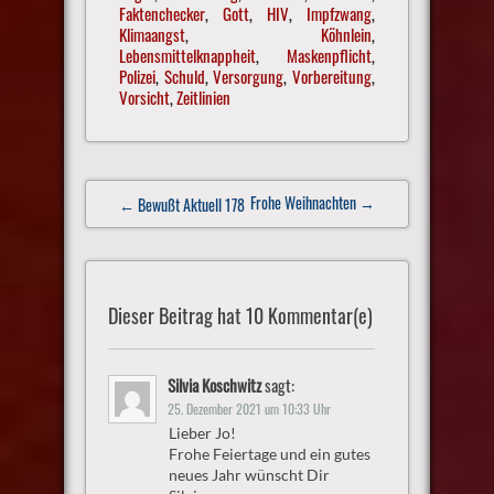
Faktenchecker
,
Gott
,
HIV
,
Impfzwang
,
Klimaangst
,
Köhnlein
,
Lebensmittelknappheit
,
Maskenpflicht
,
Polizei
,
Schuld
,
Versorgung
,
Vorbereitung
,
Vorsicht
,
Zeitlinien
Post
Frohe Weihnachten
→
← Bewußt Aktuell 178
navigation
Dieser Beitrag hat 10 Kommentar(e)
Silvia Koschwitz
sagt:
25. Dezember 2021 um 10:33 Uhr
Lieber Jo!
Frohe Feiertage und ein gutes
neues Jahr wünscht Dir