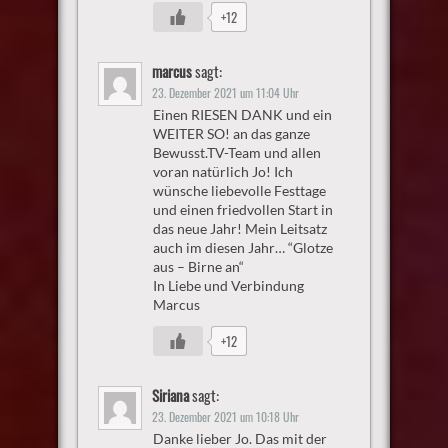
+12
marcus
sagt:
23. Dezember 2021 um 11:04 Uhr
Einen RIESEN DANK und ein
WEITER SO! an das ganze
Bewusst.TV-Team und allen
voran natürlich Jo! Ich
wünsche liebevolle Festtage
und einen friedvollen Start in
das neue Jahr! Mein Leitsatz
auch im diesen Jahr… “Glotze
aus – Birne an“
In Liebe und Verbindung
Marcus
+12
Siriana
sagt:
23. Dezember 2021 um 10:18 Uhr
Danke lieber Jo. Das mit der