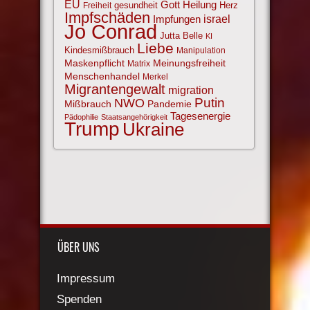
EU
Gott
Heilung
gesundheit
Herz
Freiheit
Impfschäden
israel
Impfungen
Jo Conrad
Jutta Belle
KI
Liebe
Kindesmißbrauch
Manipulation
Maskenpflicht
Meinungsfreiheit
Matrix
Menschenhandel
Merkel
Migrantengewalt
migration
NWO
Putin
Mißbrauch
Pandemie
Tagesenergie
Pädophilie
Staatsangehörigkeit
Trump
Ukraine
ÜBER UNS
Impressum
Spenden