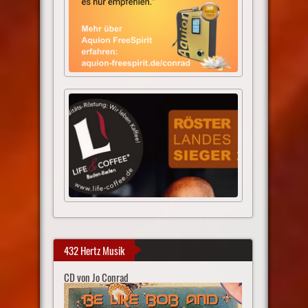
432 Hertz Musik
CD von Jo Conrad