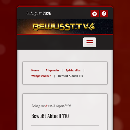
Skip
6. August 2026
to
content
Toggle
navigation
Home
|
Allgemein
|
Spirituelles
|
Weltgeschehen
|
Bewußt Aktuell 110
Beitrag von
Jo
am 14. August 2020
Bewußt Aktuell 110