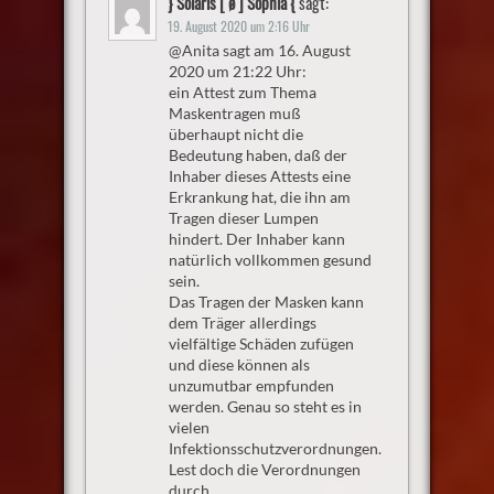
} Solaris [ ø ] Sophia {
sagt:
19. August 2020 um 2:16 Uhr
@Anita sagt am 16. August
2020 um 21:22 Uhr:
ein Attest zum Thema
Maskentragen muß
überhaupt nicht die
Bedeutung haben, daß der
Inhaber dieses Attests eine
Erkrankung hat, die ihn am
Tragen dieser Lumpen
hindert. Der Inhaber kann
natürlich vollkommen gesund
sein.
Das Tragen der Masken kann
dem Träger allerdings
vielfältige Schäden zufügen
und diese können als
unzumutbar empfunden
werden. Genau so steht es in
vielen
Infektionsschutzverordnungen.
Lest doch die Verordnungen
durch.