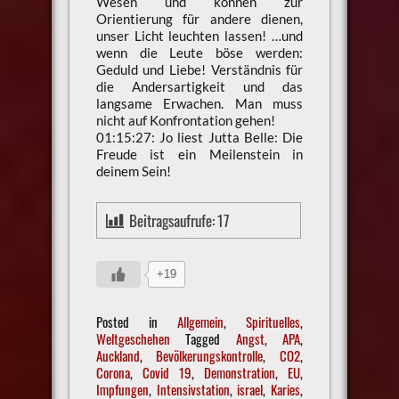
Wesen und können zur
Orientierung für andere dienen,
unser Licht leuchten lassen! …und
wenn die Leute böse werden:
Geduld und Liebe! Verständnis für
die Andersartigkeit und das
langsame Erwachen. Man muss
nicht auf Konfrontation gehen!
01:15:27: Jo liest Jutta Belle: Die
Freude ist ein Meilenstein in
deinem Sein!
Beitragsaufrufe:
17
+19
Posted in
Allgemein
,
Spirituelles
,
Weltgeschehen
Tagged
Angst
,
APA
,
Auckland
,
Bevölkerungskontrolle
,
CO2
,
Corona
,
Covid 19
,
Demonstration
,
EU
,
Impfungen
,
Intensivstation
,
israel
,
Karies
,