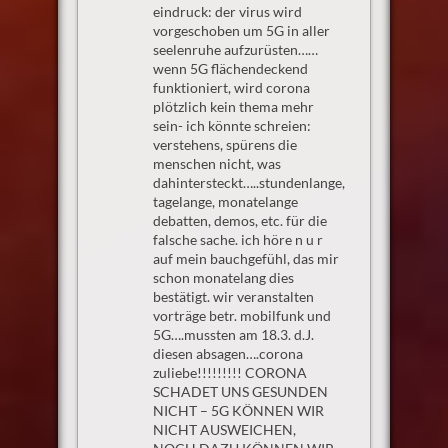
eindruck: der virus wird
vorgeschoben um 5G in aller
seelenruhe aufzurüsten……
wenn 5G flächendeckend
funktioniert, wird corona
plötzlich kein thema mehr
sein- ich könnte schreien:
verstehens, spürens die
menschen nicht, was
dahintersteckt…..stundenlange,
tagelange, monatelange
debatten, demos, etc. für die
falsche sache. ich höre n u r
auf mein bauchgefühl, das mir
schon monatelang dies
bestätigt. wir veranstalten
vorträge betr. mobilfunk und
5G….mussten am 18.3. d.J.
diesen absagen….corona
zuliebe!!!!!!!!! CORONA
SCHADET UNS GESUNDEN
NICHT – 5G KÖNNEN WIR
NICHT AUSWEICHEN,