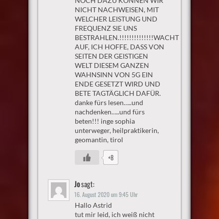
NOCH DAZU KÖNNEN WIR
NICHT NACHWEISEN, MIT
WELCHER LEISTUNG UND
FREQUENZ SIE UNS
BESTRAHLEN.!!!!!!!!!!!!!!WACHT
AUF, ICH HOFFE, DASS VON
SEITEN DER GEISTIGEN
WELT DIESEM GANZEN
WAHNSINN VON 5G EIN
ENDE GESETZT WIRD UND
BETE TAGTÄGLICH DAFÜR.
danke fürs lesen…..und
nachdenken…..und fürs
beten!!! inge sophia
unterweger, heilpraktikerin,
geomantin, tirol
+8
Jo
sagt:
16. August 2020 um 9:45 Uhr
Hallo Astrid
tut mir leid, ich weiß nicht