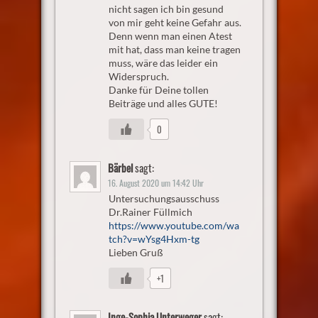
nicht sagen ich bin gesund
von mir geht keine Gefahr aus.
Denn wenn man einen Atest
mit hat, dass man keine tragen
muss, wäre das leider ein
Widerspruch.
Danke für Deine tollen
Beiträge und alles GUTE!
0
Bärbel
sagt:
16. August 2020 um 14:42 Uhr
Untersuchungsausschuss
Dr.Rainer Füllmich
https://www.youtube.com/wa
tch?v=wYsg4Hxm-tg
Lieben Gruß
+1
Inge-Sophia Unterweger
sagt: