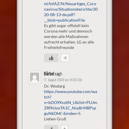
nt/InfAZ/N/Neuartiges_Coro
navirus/Situationsberichte/20
20-08-13-de.pdf?
__blob=publicationFile
Es gibt sogar offiziell kein
Corona mehr und dennoch
werden alle Maßnahmen
aufrecht erhalten. LG an alle
Freiheitsfreunde
+1
Bärbel
sagt:
17. August 2020 um 16:35 Uhr
Dr. Wodarg
https://www.youtube.com/wa
tch?
v=bDO9Xvz6N_U&list=PLUm
ZRfNJooTA1C_NsyBrMBPsp
guNkOhK-&index=5
Lieben Gruß