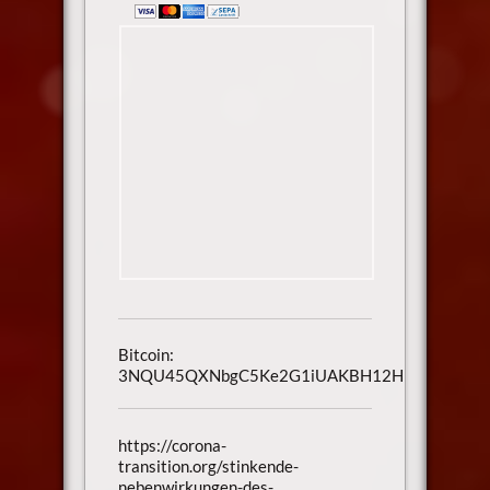
Bitcoin:
3NQU45QXNbgC5Ke2G1iUAKBH12H1h3UmAu
https://corona-
transition.org/stinkende-
nebenwirkungen-des-