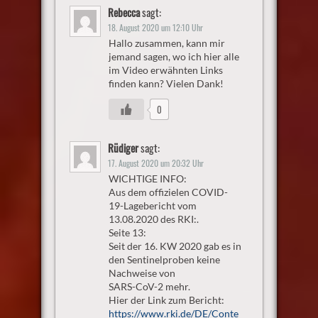
Rebecca
sagt:
18. August 2020 um 12:10 Uhr
Hallo zusammen, kann mir
jemand sagen, wo ich hier alle
im Video erwähnten Links
finden kann? Vielen Dank!
0
Rüdiger
sagt:
17. August 2020 um 20:32 Uhr
WICHTIGE INFO:
Aus dem offizielen COVID-
19-Lagebericht vom
13.08.2020 des RKI:.
Seite 13:
Seit der 16. KW 2020 gab es in
den Sentinelproben keine
Nachweise von
SARS-CoV-2 mehr.
Hier der Link zum Bericht:
https://www.rki.de/DE/Conte