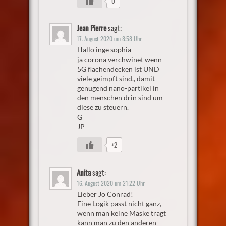
0
Jean Pierre
sagt:
17. August 2020 um 8:58 Uhr
Hallo inge sophia
ja corona verchwinet wenn
5G flächendecken ist UND
viele geimpft sind., damit
genügend nano-partikel in
den menschen drin sind um
diese zu steuern.
G
JP
+2
Anita
sagt:
16. August 2020 um 21:22 Uhr
Lieber Jo Conrad!
Eine Logik passt nicht ganz,
wenn man keine Maske trägt
kann man zu den anderen