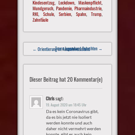
Kindesentzug
,
Lockdown
,
Maskenpflicht
,
Mundgeruch
,
Pandemie
,
Pharmaindustrie
,
RKI
,
Schule
,
Serbien
,
Spahn
,
Trump
,
Zahnfäule
Post
Teure Jugendamt Gutachten
→
← Orientierung im Ausnahmezustand
navigation
Dieser Beitrag hat 20 Kommentar(e)
Chris
sagt:
19. August 2020 um 18:45 Uhr
Da es kein Coronavirus gibt,
da es bis jetzt nie Isoliert
werden konnte und auch
daher nicht vermehrt werden
konnte, gibt es auch kein