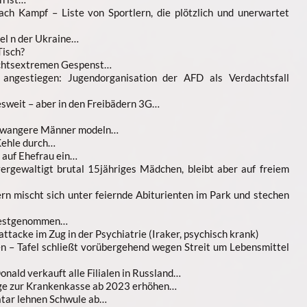
ch Kampf – Liste von Sportlern, die plötzlich und unerwartet
l n der Ukraine…
Tisch?
echtsextremen Gespenst…
 angestiegen: Jugendorganisation der AFD als Verdachtsfall
sweit – aber in den Freibädern 3G…
schwangere Männer modeln…
Kehle durch…
 auf Ehefrau ein…
ergewaltigt brutal 15jähriges Mädchen, bleibt aber auf freiem
n mischt sich unter feiernde Abiturienten im Park und stechen
s festgenommen…
ttacke im Zug in der Psychiatrie (Iraker, psychisch krank)
n – Tafel schließt vorübergehend wegen Streit um Lebensmittel
ald verkauft alle Filialen in Russland…
äge zur Krankenkasse ab 2023 erhöhen…
atar lehnen Schwule ab…