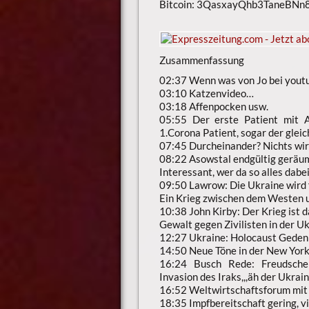
Bitcoin: 3QasxayQhb3TaneBN
Zusammenfassung
02:37 Wenn was von Jo bei youtu
03:10 Katzenvideo…
03:18 Affenpocken usw.
05:55 Der erste Patient mit A
1.Corona Patient, sogar der gleic
07:45 Durcheinander? Nichts wird
08:22 Asowstal endgültig geräumt
Interessant, wer da so alles dab
09:50 Lawrow: Die Ukraine wird 
Ein Krieg zwischen dem Westen 
10:38 John Kirby: Der Krieg ist
Gewalt gegen Zivilisten in der 
12:27 Ukraine: Holocaust Geden
14:50 Neue Töne in der New York 
16:24 Busch Rede: Freudscher
Invasion des Iraks,,,äh der Ukrai
16:52 Weltwirtschaftsforum mit
18:35 Impfbereitschaft gering, v