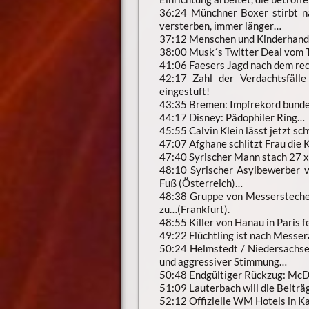
36:24 Münchner Boxer stirbt na
versterben, immer länger…
37:12 Menschen und Kinderhande
38:00 Musk´s Twitter Deal vom 
41:06 Faesers Jagd nach dem r
42:17 Zahl der Verdachtsfälle
eingestuft!
43:35 Bremen: Impfrekord bunde
44:17 Disney: Pädophiler Ring…
45:55 Calvin Klein lässt jetzt 
47:07 Afghane schlitzt Frau die 
47:40 Syrischer Mann stach 27 x
48:10 Syrischer Asylbewerber v
Fuß (Österreich)…
48:38 Gruppe von Messerstecher
zu…(Frankfurt).
48:55 Killer von Hanau in Pari
49:22 Flüchtling ist nach Messera
50:24 Helmstedt / Niedersachse
und aggressiver Stimmung…
50:48 Endgültiger Rückzug: McDon
51:09 Lauterbach will die Beitr
52:12 Offizielle WM Hotels in K