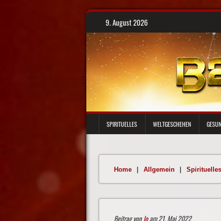
Skip
9. August 2026
to
content
SPIRITUELLES
WELTGESCHEHEN
GESUN
Home
|
Allgemein
|
Spirituelle
Beitrag von
Jo
am 21. Mai 2022