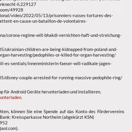
enknecht-li.229127
sroom/49928
ional/video/2022/05/13/prisonniers-russes-tortures-des-
ettent-en-cause-un-bataillon-de-volontaires-
na/corona-regime-will-bhakdi-vernichten-haft-und-streichung-
5/ukrainian-children-are-being-kidnapped-from-poland-and-
-organ-harvesting/pedophiles-or-killed-for-organ-harvesting/
li-es-sentials/innenministerin-faeser-will-radikale-jagen-
5/disney-couple-arrested-for-running-massive-pedophile-ring/
 für Android Geräte herunterladen und installieren.
unterladen.
ten, können Sie eine Spende auf das Konto des Fördervereins
 Bank: Kreissparkasse Northeim (abgekürzt KSN)
952
aol.com).