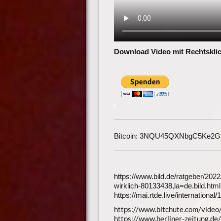
Download Video mit Rechtsklic
Bitcoin: 3NQU45QXNbgC5Ke2
https://www.bild.de/ratgeber/202
wirklich-80133438,la=de.bild.html
https://mai.rtde.live/internation
https://www.bitchute.com/vide
https://www.berliner-zeitung.de/