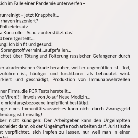
ich im Falle einer Pandemie unterwerfen –
unreinigt – jetzt Knappheit…
erhaven inszeniert?
Polizeieinsatz…
a Kontrolle – Scholz unterstützt das!
d bereitgestellt…
ng! Ich bin fit und gesund!
 Sprengstoff vermint…aufgefallen…
ichtet über Tötung und Folterung russischer Gefangener durch
ner akademischen Grade berauben, weil er ungemütlich ist…Tod,
uführen ist, häufiger und furchtbarer als behauptet wird.
rkiert und geschädigt, Produktion von Immunabwehrzellen
iner Firma, die PCR Tests herstellt…
ine Viren!? Hinweis von Jo auf Neue Medizin…
 einrichtungsbezogene Impfpflicht bestätigt.
lage eines Immunitätsausweises kann nicht durch Zwangsgeld
idung ist freiwillig!
ber nicht kündigen! Der Arbeitgeber kann den Ungeimpften
cheidet dann, ob der Ungeimpfte noch arbeiten darf. Juristische
st verpflichtet, sich impfen zu lassen, nur weil man in einer
n ist…