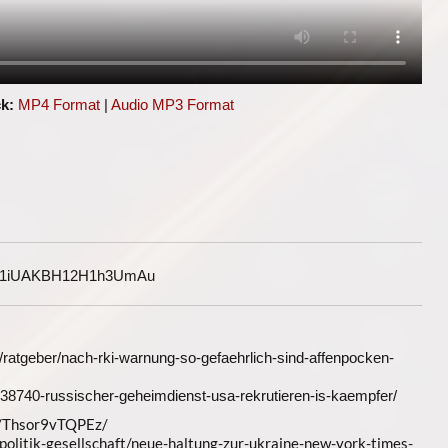
k:
MP4 Format
|
Audio MP3 Format
G1iUAKBH12H1h3UmAu
2/ratgeber/nach-rki-warnung-so-gefaehrlich-sind-affenpocken-
al/138740-russischer-geheimdienst-usa-rekrutieren-is-kaempfer/
o/Thsor9vTQPEz/
politik-gesellschaft/neue-haltung-zur-ukraine-new-york-times-