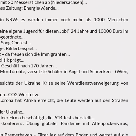
e mit 20 Messerstichen ab (Niedersachsen)…
ess Zeitung: Energie(w)ende…
in NRW: es werden immer noch mehr als 1000 Menschen
meine eigene Jugend für diesen Job!“ 24 Jahre und 10000 Euro im
Abgeordnete…
m Song Contest…
e: Bilderbeispiel…
 – da freuen sich die Immigranten…
litik prägt…
 Geschäft nach 170 Jahren…
 Mord drohte, versetzte Schüler in Angst und Schrecken – (Wien,
esichts der Ukraine Krise seine Wehrdienstverweigerung von
ssen…CO2 Wert usw.
orona hat Afrika erreicht, die Leute werden auf den Straßen
der Ukraine…
iner Firma beschäftigt, die PCR Tests herstellt…
skonferenz: Übung globaler Pandemie mit Affenpockenvirus,
in Bremerhaven – Täter lag auf dem Boden und wartet auf die