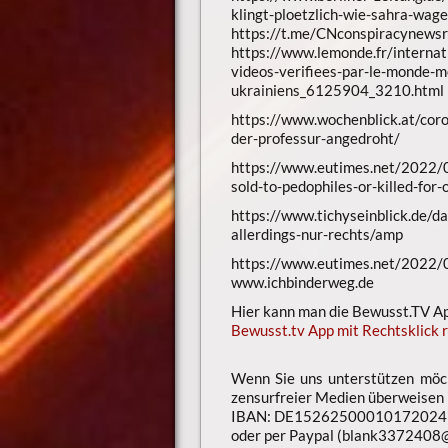
klingt-ploetzlich-wie-sahra-wag
https://t.me/CNconspiracynew
https://www.lemonde.fr/internat
videos-verifiees-par-le-monde-m
ukrainiens_6125904_3210.html
https://www.wochenblick.at/coro
der-professur-angedroht/
https://www.eutimes.net/2022/0
sold-to-pedophiles-or-killed-for
https://www.tichyseinblick.de/dai
allerdings-nur-rechts/amp
https://www.eutimes.net/2022/0
www.ichbinderweg.de
Hier kann man die Bewusst.TV App
Bewusst.tv App mit Rechtsklick r
Wenn Sie uns unterstützen möch
zensurfreier Medien überweisen
IBAN: DE15262500010172024
oder per Paypal (blank3372408@