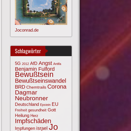
Joconrad.de
Schlagwörter
Angst
AfD
5G
2012
Antifa
Benjamin Fulford
Bewußtsein
Bewußtseinswandel
Corona
BRD
Chemtrails
Dagmar
Neubronner
EU
Deutschland
Epstein
Gott
gesundheit
Freiheit
Heilung
Herz
Impfschäden
Jo
israel
Impfungen