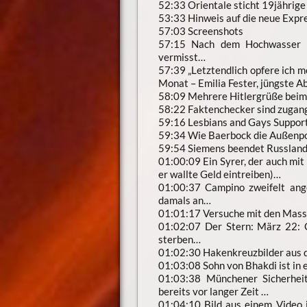
52:33 Orientale sticht 19jährig
53:33 Hinweis auf die neue Expr
57:03 Screenshots
57:15 Nach dem Hochwasser 
vermisst…
57:39 „Letztendlich opfere ich 
Monat – Emilia Fester, jüngste 
58:09 Mehrere Hitlergrüße bei
58:22 Faktenchecker sind zugang
59:16 Lesbians and Gays Support
59:34 Wie Baerbock die Außenpo
59:54 Siemens beendet Russland
01:00:09 Ein Syrer, der auch mit
er wallte Geld eintreiben)…
01:00:37 Campino zweifelt ang
damals an…
01:01:17 Versuche mit den Ma
01:02:07 Der Stern: März 22: C
sterben…
01:02:30 Hakenkreuzbilder aus 
01:03:08 Sohn von Bhakdi ist in e
01:03:38 Münchener Sicherheit
bereits vor langer Zeit …
01:04:10 Bild aus einem Video 