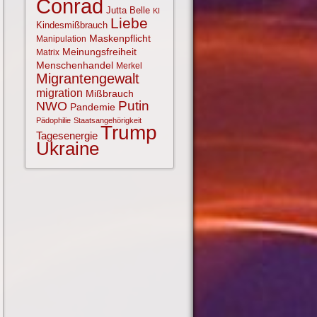
Conrad
Jutta Belle
KI
Liebe
Kindesmißbrauch
Maskenpflicht
Manipulation
Meinungsfreiheit
Matrix
Menschenhandel
Merkel
Migrantengewalt
migration
Mißbrauch
NWO
Putin
Pandemie
Pädophilie
Staatsangehörigkeit
Trump
Tagesenergie
Ukraine