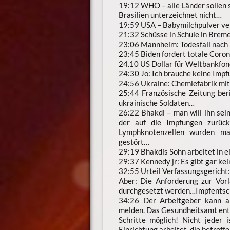
19:12 WHO – alle Länder sollen s
Brasilien unterzeichnet nicht…
19:59 USA – Babymilchpulver ver
21:32 Schüsse in Schule in Brem
23:06 Mannheim: Todesfall nach 
23:45 Biden fordert totale Coron
24.10 US Dollar für Weltbankfon
24:30 Jo: Ich brauche keine Impfu
24:56 Ukraine: Chemiefabrik mit
25:44 Französische Zeitung ber
ukrainische Soldaten…
26:22 Bhakdi – man will ihn sei
der auf die Impfungen zurückz
Lymphknotenzellen wurden ma
gestört…
29:19 Bhakdis Sohn arbeitet in e
29:37 Kennedy jr: Es gibt gar ke
32:55 Urteil Verfassungsgericht:
Aber: Die Anforderung zur Vor
durchgesetzt werden…Impfentsche
34:26 Der Arbeitgeber kann a
melden. Das Gesundheitsamt ents
Schritte möglich! Nicht jeder i
Einrichtung arbeitet, die betroffe