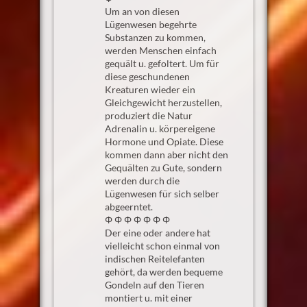
Um an von diesen
Lügenwesen begehrte
Substanzen zu kommen,
werden Menschen einfach
gequält u. gefoltert. Um für
diese geschundenen
Kreaturen wieder ein
Gleichgewicht herzustellen,
produziert die Natur
Adrenalin u. körpereigene
Hormone und Opiate. Diese
kommen dann aber nicht den
Gequälten zu Gute, sondern
werden durch die
Lügenwesen für sich selber
abgeerntet.
Φ Φ Φ Φ Φ Φ Φ
Der eine oder andere hat
vielleicht schon einmal von
indischen Reitelefanten
gehört, da werden bequeme
Gondeln auf den Tieren
montiert u. mit einer