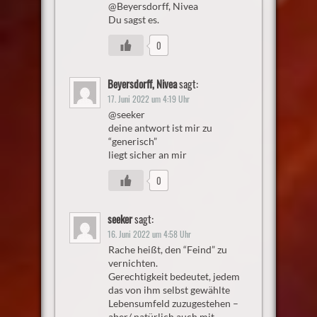
@Beyersdorff, Nivea
Du sagst es.
0
Beyersdorff, Nivea
sagt:
17. Juni 2022 um 4:19 Uhr
@seeker
deine antwort ist mir zu
“generisch”
liegt sicher an mir
0
seeker
sagt:
16. Juni 2022 um 4:58 Uhr
Rache heißt, den “Feind” zu
vernichten.
Gerechtigkeit bedeutet, jedem
das von ihm selbst gewählte
Lebensumfeld zuzugestehen –
aber/ natürlich auch mit