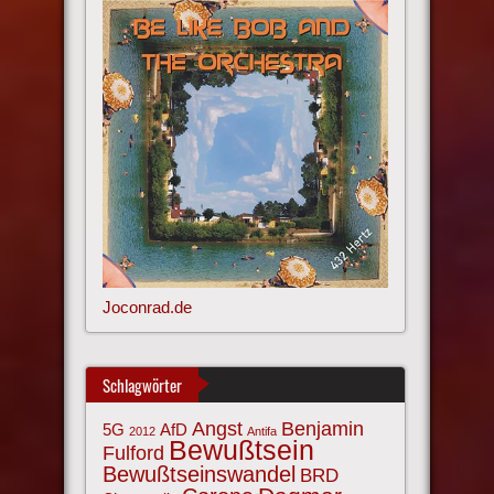
Joconrad.de
Schlagwörter
Angst
Benjamin
AfD
5G
2012
Antifa
Bewußtsein
Fulford
Bewußtseinswandel
BRD