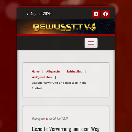
Skip
7. August 2026
to
content
Toggle
navigation
Home
|
Allgemein
|
Spirituelles
|
Weltgeschehen
|
Gezielte Verwirrung und dein Weg in die
Freiheit
Beitrag von
Jo
am 15. Juni 2022
Gezielte Verwirrung und dein Weg