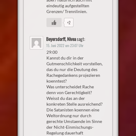
eindeutig aufgestellten
Grenzen/ Trennlinien.
+2
Beyersdorff, Nivea
sagt:
15. Juni 2022 um 23:07 Uhr
29:00
Kannst du dir in der
Gutmenschlichkeit vorstellen,
das du nur die Deutung des
Rachegedankens projezieren
koenntest?
Was unterscheidet Rache
denn von Gerechtigkeit?
Weisst du das an der
konkreten Stelle ausreichend?
Die Satanisten koennen eine
Weltordnung nur durch
gerechte Umstaende im Sinne
der Nicht-Einmischungs-
Regelung dauerhaft