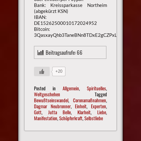
Bank: Kreissparkasse Northeim
(abgekürzt KSN)
IBAN:
DE15262500010172024952
Bitcoin:
3QasxayQhb3TaneBNn8TDxE2gCZPxLaXsU
Beitragsaufrufe:
66
+20
Posted in
Allgemein
,
Spirituelles
,
Weltgeschehen
Tagged
Bewußtseinswandel
,
Coronamaßnahmen
,
Dagmar Neubronner
,
Einheit
,
Experten
,
Gott
,
Jutta Belle
,
Klarheit
,
Liebe
,
Manifestation
,
Schöpferkraft
,
Selbstliebe