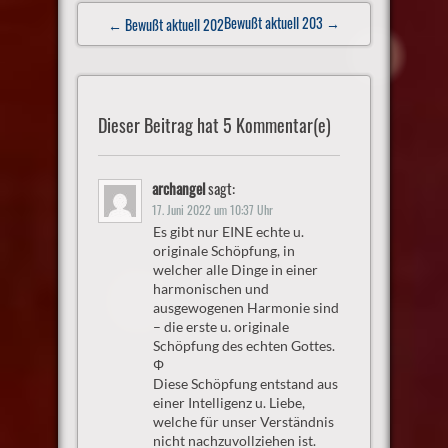
Post
Bewußt aktuell 203
→
← Bewußt aktuell 202
navigation
Dieser Beitrag hat 5 Kommentar(e)
archangel
sagt:
17. Juni 2022 um 10:37 Uhr
Es gibt nur EINE echte u.
originale Schöpfung, in
welcher alle Dinge in einer
harmonischen und
ausgewogenen Harmonie sind
– die erste u. originale
Schöpfung des echten Gottes.
Φ
Diese Schöpfung entstand aus
einer Intelligenz u. Liebe,
welche für unser Verständnis
nicht nachzuvollziehen ist.