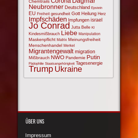
Corona
Dagmar
Chemtrails
Neubronner
Deutschland
Epstein
EU
Gott
Heilung
gesundheit
Herz
Freiheit
Impfschäden
israel
Impfungen
Jo Conrad
Jutta Belle
KI
Liebe
Kindesmißbrauch
Manipulation
Maskenpflicht
Meinungsfreiheit
Matrix
Menschenhandel
Merkel
Migrantengewalt
migration
NWO
Putin
Mißbrauch
Pandemie
Tagesenergie
Pädophilie
Staatsangehörigkeit
Trump
Ukraine
ÜBER UNS
Impressum