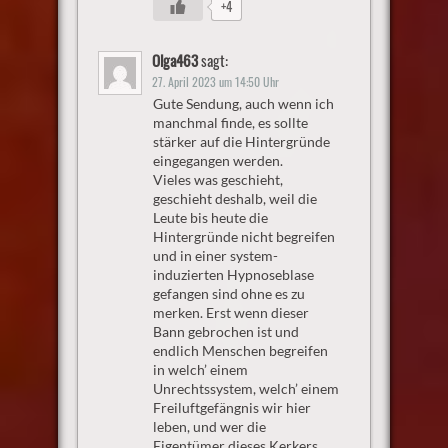
+4
Olga463
sagt:
27. April 2023 um 14:50 Uhr
Gute Sendung, auch wenn ich
manchmal finde, es sollte
stärker auf die Hintergründe
eingegangen werden.
Vieles was geschieht,
geschieht deshalb, weil die
Leute bis heute die
Hintergründe nicht begreifen
und in einer system-
induzierten Hypnoseblase
gefangen sind ohne es zu
merken. Erst wenn dieser
Bann gebrochen ist und
endlich Menschen begreifen
in welch’ einem
Unrechtssystem, welch’ einem
Freiluftgefängnis wir hier
leben, und wer die
Eigentümer dieses Kerkers