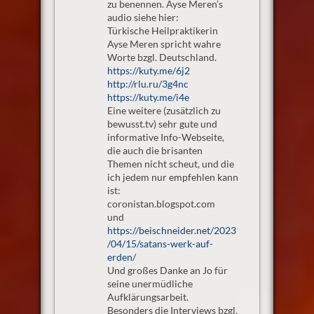
zu benennen. Ayse Meren’s
audio siehe hier:
Türkische Heilpraktikerin
Ayse Meren spricht wahre
Worte bzgl. Deutschland.
https://kuty.me/6j2
http://rlu.ru/3g4nc
https://kuty.me/i4e
Eine weitere (zusätzlich zu
bewusst.tv) sehr gute und
informative Info-Webseite,
die auch die brisanten
Themen nicht scheut, und die
ich jedem nur empfehlen kann
ist:
coronistan.blogspot.com
und
https://beischneider.net/2023
/04/15/satans-werk-auf-
erden/
Und großes Danke an Jo für
seine unermüdliche
Aufklärungsarbeit.
Besonders die Interviews bzgl.