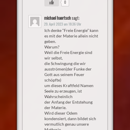
0
michael haertsch
sagt:
29. April 2023 um 18:36 Uhr
Ich denke “Freie Energie” kann
es mit der Materie allein nicht
geben.
Warum?
Weil die Freie Energie sind
wir selbst,
die Schwingung die wir
ausströmen(der Funke der
Gott aus seinem Feuer
schöpfte)
um dieses Kraftfeld Namen
Seele zu erzeugen, ist
Wahrscheinlich
der Anfang der Entstehung
der Materie.
Wird dieser Odem
kondensiert, dann bildet sich
vermutlich genau unsere
Matherie.