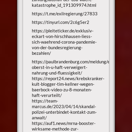
katastrophe_id_191309974.html
https://t.me/exilregierung/27833
https://tinyurl.com/2c6g5er2
https://pleiteticker.de/exklusiv-
eckart-von-hirschhausen-liess-
sich-waehrend-corona-pandemie-
von-der-bundesregierung-
bezahlen/
https://paulbrandenburg.com/meldung/ehemaliger-
oberst-in-u-haft-verweigert-
nahrung-und-fluessigkeit/
https://report24.news/krebskranker-
kult-blogger-tim-kellner-wegen-
baerbock-video-zu-8-monaten-
haft-verurteilt/
https://team-
marcus.de/2023/04/14/skandal-
polizei-unterbindet-kontakt-zum-
anwalt/
https://auf1.news/mrna-booster-
wirksame-methode-zur-