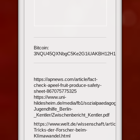
Bitcoin:
3NQU45QXNbgC5Ke2G1iUAKBH12H1h3UmAu
https://apnews.com/article/fact-
check-apeel-fruit-produce-safety-
sheet-867075775325
https://www.uni-
hildesheim.de/media/fb1/sozialpaedagogik/Forschun
Jugendhilfe_Berlin-
_Kentler/Zwischenbericht_Kentler.pdf
https://www.welt.de/wissenschaft/article5294872
Tricks-der-Forscher-beim-
Klimawandel.html