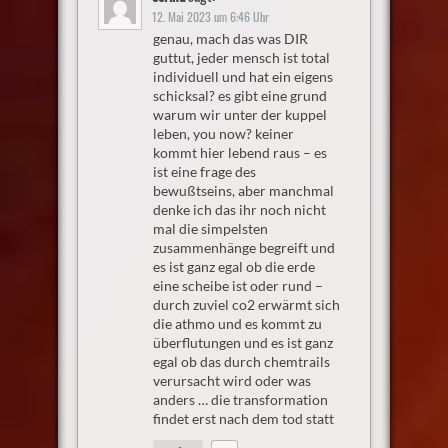
12. Mai 2023 um 6:46 Uhr
genau, mach das was DIR
guttut, jeder mensch ist total
individuell und hat ein eigens
schicksal? es gibt eine grund
warum wir unter der kuppel
leben, you now? keiner
kommt hier lebend raus – es
ist eine frage des
bewußtseins, aber manchmal
denke ich das ihr noch nicht
mal die simpelsten
zusammenhänge begreift und
es ist ganz egal ob die erde
eine scheibe ist oder rund –
durch zuviel co2 erwärmt sich
die athmo und es kommt zu
überflutungen und es ist ganz
egal ob das durch chemtrails
verursacht wird oder was
anders … die transformation
findet erst nach dem tod statt