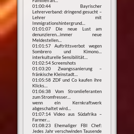
Familien an…
01:00:44 Bayrischer
Lehrerverband: dringend gesucht –
Lehrer mit
Immigrationshintergrund…
01:01:07 Die neue Lust am
denunzieren…immer neue
Meldestellen…
01:01:57 Auftrittsverbot wegen
Sombrero und Kimono…
interkulturelle Sensibilität…
01:02:54 Screenshots
01:03:20 Zwangssanierung –
fränkische Kleinstadt…
01:05:58 ZDF und Co kaufen ihre
Klicks…
01:06:38 Vom Stromlieferanten
zum Stromfresser…
wenn ein Kernkraftwerk
abgeschaltet wird…
01:07:14 Video aus Südafrika –
Farmer…
01:08:23 Ehemaliger FBI Chef:
Jedes Jahr verschwinden Tausende