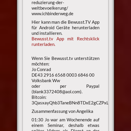
reduzierung-der-
weltbevoelkerung/
www.ichbinderweg.de
Hier kann man die Bewusst.TV App
für Android Geräte herunterladen
und installieren.
Bewusst.tv App mit Rechtsklick
runterladen.
Wenn Sie Bewusst.tv unterstützen
möchten:
Jo Conrad
DE43 2916 6568 0003 6846 00
Volksbank Ww
oder per Paypal
(blank3372408@aol.com).
Bitcoin:
3QasxayQhb3TaneBNn8TDxE2gCZPxLaXsU
Zusammenfassung von Angelika
01:30 Jo war am Wochenende auf
einem Seminar, deshalb etwas
später. Videos als Dienst an der