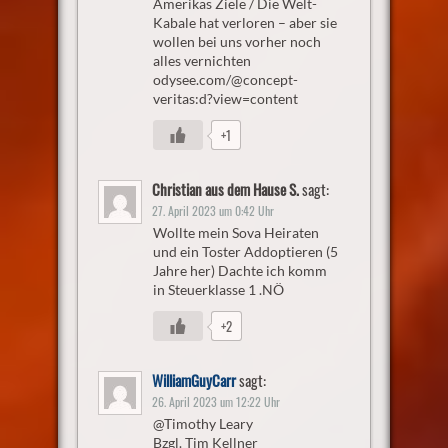
Amerikas Ziele / Die Welt-
Kabale hat verloren – aber sie
wollen bei uns vorher noch
alles vernichten
odysee.com/@concept-
veritas:d?view=content
+1
Christian aus dem Hause S.
sagt:
27. April 2023 um 0:42 Uhr
Wollte mein Sova Heiraten
und ein Toster Addoptieren (5
Jahre her) Dachte ich komm
in Steuerklasse 1 .NÖ
+2
WilliamGuyCarr
sagt:
26. April 2023 um 12:22 Uhr
@Timothy Leary
Bzgl. Tim Kellner