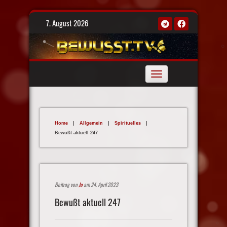
Skip
7. August 2026
to
content
Toggle
navigation
Home
|
Allgemein
|
Spirituelles
|
Bewußt aktuell 247
Beitrag von
Jo
am 24. April 2023
Bewußt aktuell 247