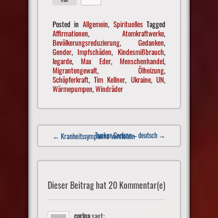
Posted in
Allgemein
,
Spirituelles
Tagged
Affirmationen
,
Atomkraftwerke
,
Bevölkerungsreduzierung
,
Gedanken
,
Gender
,
Impfschäden
,
Kindesmißbrauch
,
legarde
,
Max Eder
,
Menschenhandel
,
Migrantengewalt
,
Ölheizung
,
Schöpferkraft
,
Tim Kellner
,
Ukraine
,
UN
,
Wärmepumpen
,
Windräder
Post
Tucker Carlson – deutsch
→
← Kranheitssymptome verstehen
navigation
Dieser Beitrag hat 20 Kommentar(e)
corina
sagt: