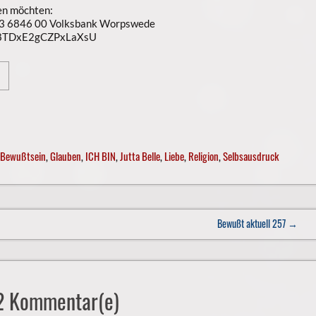
en möchten:
3 6846 00 Volksbank Worpswede
n8TDxE2gCZPxLaXsU
Bewußtsein
,
Glauben
,
ICH BIN
,
Jutta Belle
,
Liebe
,
Religion
,
Selbsausdruck
Bewußt aktuell 257
→
12 Kommentar(e)