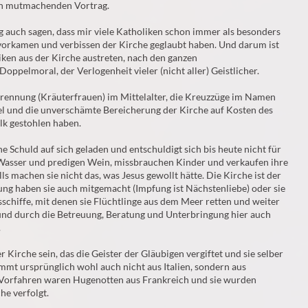
en mutmachenden Vortrag.
 auch sagen, dass mir viele Katholiken schon immer als besonders
vorkamen und verbissen der Kirche geglaubt haben. Und darum ist
ken aus der Kirche austreten, nach den ganzen
oppelmoral, der Verlogenheit vieler (nicht aller) Geistlicher.
ennung (Kräuterfrauen) im Mittelalter, die Kreuzzüge im Namen
el und die unverschämte Bereicherung der Kirche auf Kosten des
olk gestohlen haben.
e Schuld auf sich geladen und entschuldigt sich bis heute nicht für
 Wasser und predigen Wein, missbrauchen Kinder und verkaufen ihre
lls machen sie nicht das, was Jesus gewollt hätte. Die Kirche ist der
ung haben sie auch mitgemacht (Impfung ist Nächstenliebe) oder sie
sschiffe, mit denen sie Flüchtlinge aus dem Meer retten und weiter
nd durch die Betreuung, Beratung und Unterbringung hier auch
.
 Kirche sein, das die Geister der Gläubigen vergiftet und sie selber
mmt ursprünglich wohl auch nicht aus Italien, sondern aus
r Vorfahren waren Hugenotten aus Frankreich und sie wurden
he verfolgt.