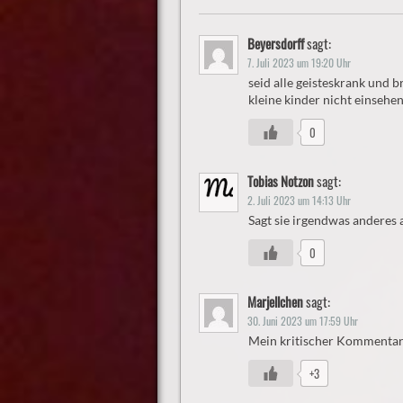
Beyersdorff
sagt:
7. Juli 2023 um 19:20 Uhr
seid alle geisteskrank und b
kleine kinder nicht einsehen
0
Tobias Notzon
sagt:
2. Juli 2023 um 14:13 Uhr
Sagt sie irgendwas anderes 
0
Marjellchen
sagt:
30. Juni 2023 um 17:59 Uhr
Mein kritischer Kommentar 
+3