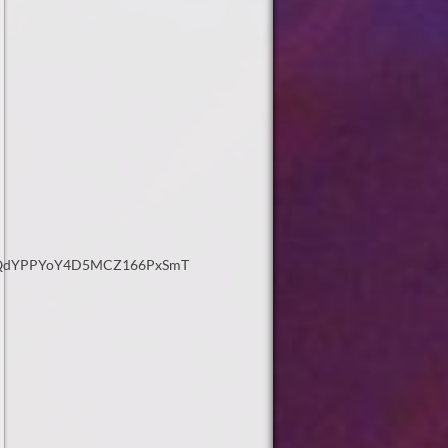
fQdYPPYoY4D5MCZ166PxSmT