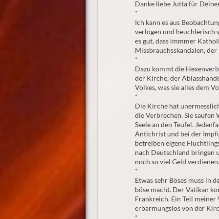
Danke liebe Jutta für Dein
*
Ich kann es aus Beobachtung
verlogen und heuchlerisch 
es gut, dass immmer Katholi
Missbrauchsskandalen, der D
*
Dazu kommt die Hexenverbr
der Kirche, der Ablasshand
Volkes, was sie alles dem V
*
Die Kirche hat unermesslich
die Verbrechen. Sie saufen
Seele an den Teufel. Jedenfa
Antichrist und bei der Impf
betreiben eigene Flüchtling
nach Deutschland bringen u
noch so viel Geld verdienen
*
Etwas sehr Böses muss in der
böse macht. Der Vatikan ko
Frankreich. Ein Teil meine
erbarmungslos von der Kirc
*