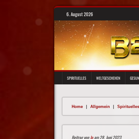
Skip
6. August 2026
to
content
SPIRITUELLES
WELTGESCHEHEN
GESUN
Home
|
Allgemein
|
Spirituelle
Beitrag von
Jo
am 28. Juni 2023