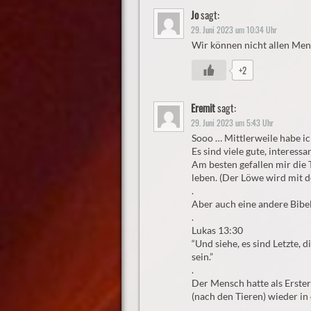
Jo
sagt:
29. Juni 2023 um 10:34 Uhr
Wir können nicht allen Mens
+2
Eremit
sagt:
29. Juni 2023 um 5:43 Uhr
Sooo … Mittlerweile habe ic
Es sind viele gute, interess
Am besten gefallen mir die 
leben. (Der Löwe wird mit 
.
Aber auch eine andere Bibels
.
Lukas 13:30
“Und siehe, es sind Letzte, 
sein.”
.
Der Mensch hatte als Erster
(nach den Tieren) wieder in