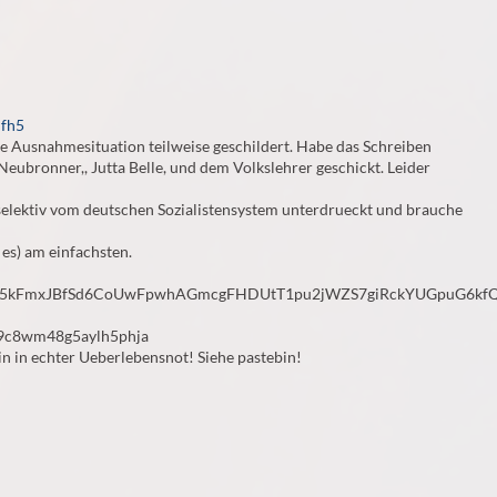
qfh5
e Ausnahmesituation teilweise geschildert. Habe das Schreiben
eubronner,, Jutta Belle, und dem Volkslehrer geschickt. Leider
 selektiv vom deutschen Sozialistensystem unterdrueckt und brauche
 es) am einfachsten.
5kFmxJBfSd6CoUwFpwhAGmcgFHDUtT1pu2jWZS7giRckYUGpuG6k
u9c8wm48g5aylh5phja
n in echter Ueberlebensnot! Siehe pastebin!