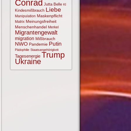
Conrad
Jutta Belle
KI
Liebe
Kindesmißbrauch
Maskenpflicht
Manipulation
Meinungsfreiheit
Matrix
Menschenhandel
Merkel
Migrantengewalt
migration
Mißbrauch
NWO
Putin
Pandemie
Pädophilie
Staatsangehörigkeit
Trump
Tagesenergie
Ukraine