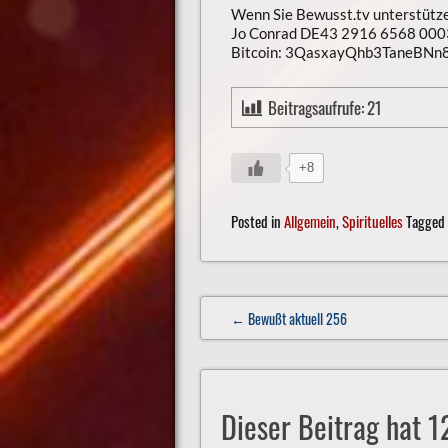
Wenn Sie Bewusst.tv unterstütz
Jo Conrad DE43 2916 6568 000
Bitcoin: 3QasxayQhb3TaneBN
Beitragsaufrufe:
21
+8
Posted in
Allgemein
,
Spirituelles
Tagged
Post
← Bewußt aktuell 256
navigation
Dieser Beitrag hat 