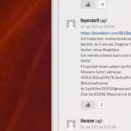
+2
Beyersdorff
sagt:
29. Juni 2023 um 0:18 Uhr
https://pastebin.com/BLEB
Ich habe hier meine konkret
bereits Jo Conrad, Dagmar N
bisher ohne Reaktion.
Ich werde scheiss hart und
Hilfe!
Finanziell (wen ueberrascht
Monero (xmr) adresse:
45AJCB2ozD4LTK3whmPx
Bitcoinadresse:
bc1qrlk9en2t35ll0gnayuv
Das ist KEINE Masche ich bi
0
Meramer
sagt:
28. Juni 2023 um 23:37 Uhr