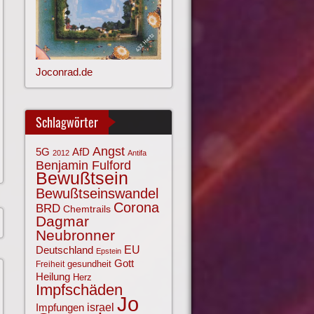
Joconrad.de
Schlagwörter
Angst
AfD
5G
2012
Antifa
Benjamin Fulford
Bewußtsein
Bewußtseinswandel
Corona
BRD
Chemtrails
Dagmar
Neubronner
EU
Deutschland
Epstein
Gott
gesundheit
Freiheit
Heilung
Herz
Impfschäden
Jo
israel
Impfungen