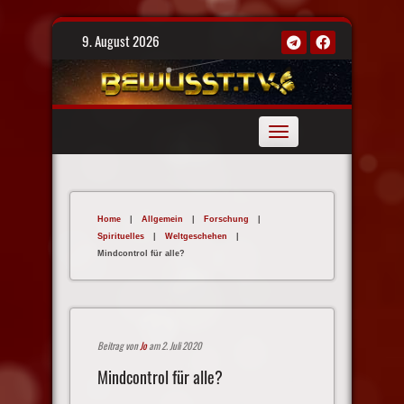
Skip
9. August 2026
to
content
Toggle
navigation
Home
|
Allgemein
|
Forschung
|
Spirituelles
|
Weltgeschehen
|
Mindcontrol für alle?
Beitrag von
Jo
am 2. Juli 2020
Mindcontrol für alle?