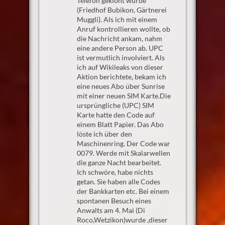
Telefon geklont wurde
(Friedhof Bubikon, Gärtnerei
Muggli). Als ich mit einem
Anruf kontrollieren wollte, ob
die Nachricht ankam, nahm
eine andere Person ab. UPC
ist vermutlich involviert. Als
ich auf Wikileaks von dieser
Aktion berichtete, bekam ich
eine neues Abo über Sunrise
mit einer neuen SIM Karte.Die
ursprüngliche (UPC) SIM
Karte hatte den Code auf
einem Blatt Papier. Das Abo
löste ich über den
Maschinenring. Der Code war
0079. Werde mit Skalarwellen
die ganze Nacht bearbeitet.
Ich schwöre, habe nichts
getan. Sie haben alle Codes
der Bankkarten etc. Bei einem
spontanen Besuch eines
Anwalts am 4. Mai (Di
Roco,Wetzikon)wurde ,dieser