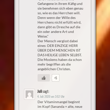
Gefangene in ihrem Käfig und
sie benehmen sich eben genau
so, wie es das Herrchen will.
Denn wenn der Wille des
Herrchens nicht erfüllt wird,
dann gibt es Dresche auf die
ein oder andere Art und
Weise.”
Der Mensch vergisst dabei
eines: DER EINZIGE HERR
ÜBER DEM MENSCHEN IST
DAS HEILIGE LEBEN SELBST.
Die Moslems haben da schon
mehr begriffen als die
angeblichen Christen.
+5
Juli
sagt:
4. Juli 2020 um 3:52 Uhr
Der Vitaminmangel beginnt
im Kopf (Sananda + alte, neue