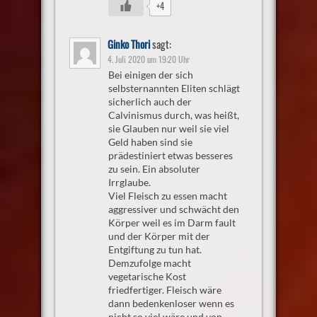
+4
Ginko Thori
sagt:
4. Juli 2020 um 19:20 Uhr
Bei einigen der sich
selbsternannten Eliten schlägt
sicherlich auch der
Calvinismus durch, was heißt,
sie Glauben nur weil sie viel
Geld haben sind sie
prädestiniert etwas besseres
zu sein. Ein absoluter
Irrglaube.
Viel Fleisch zu essen macht
aggressiver und schwächt den
Körper weil es im Darm fault
und der Körper mit der
Entgiftung zu tun hat.
Demzufolge macht
vegetarische Kost
friedfertiger. Fleisch wäre
dann bedenkenloser wenn es
nicht so viel wäre und von