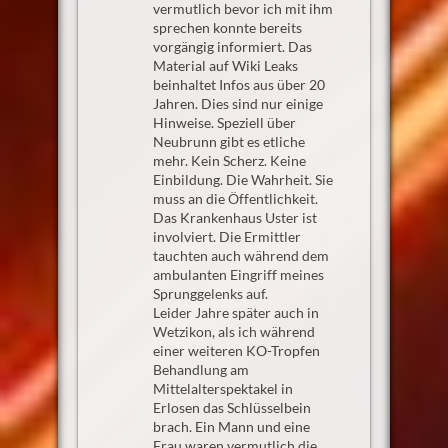
vermutlich bevor ich mit ihm
sprechen konnte bereits
vorgängig informiert. Das
Material auf Wiki Leaks
beinhaltet Infos aus über 20
Jahren. Dies sind nur einige
Hinweise. Speziell über
Neubrunn gibt es etliche
mehr. Kein Scherz. Keine
Einbildung. Die Wahrheit. Sie
muss an die Öffentlichkeit.
Das Krankenhaus Uster ist
involviert. Die Ermittler
tauchten auch während dem
ambulanten Eingriff meines
Sprunggelenks auf.
Leider Jahre später auch in
Wetzikon, als ich während
einer weiteren KO-Tropfen
Behandlung am
Mittelalterspektakel in
Erlosen das Schlüsselbein
brach. Ein Mann und eine
Frau waren vermutlich die