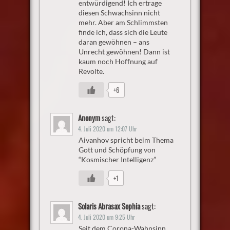
entwürdigend! Ich ertrage
diesen Schwachsinn nicht
mehr. Aber am Schlimmsten
finde ich, dass sich die Leute
daran gewöhnen – ans
Unrecht gewöhnen! Dann ist
kaum noch Hoffnung auf
Revolte.
+6
Anonym
sagt:
4. Juli 2020 um 12:07 Uhr
Aivanhov spricht beim Thema
Gott und Schöpfung von
“Kosmischer Intelligenz”
+1
Solaris Abrasax Sophia
sagt:
4. Juli 2020 um 9:25 Uhr
Seit dem Corona-Wahnsinn