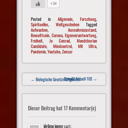
+34
Posted in
Allgemein
,
Forschung
,
Spirituelles
,
Weltgeschehen
Tagged
Aufwachen
,
Ausnahmezustand
,
Bewußtsein
,
Corona
,
Eigenverantwortung
,
Freiheit
,
Jo Conrad
,
Mandchurian
Candidate
,
Mindcontrol
,
MK Ultra
,
Pandemie
,
Youtube
,
Zensur
Post
Bewußt Aktuell 105
→
← Biologische Gesetzmäßigkeiten
navigation
Dieser Beitrag hat 17 Kommentar(e)
jérôme jenny
sagt: