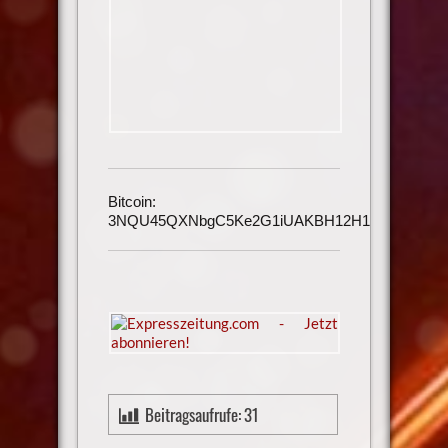
Bitcoin:
3NQU45QXNbgC5Ke2G1iUAKBH12H1h3UmAu
Beitragsaufrufe:
31