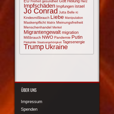
EU
Gott
Heilung
gesundheit
Herz
Freiheit
Impfschäden
israel
Impfungen
Jo Conrad
Jutta Belle
KI
Liebe
Kindesmißbrauch
Manipulation
Maskenpflicht
Meinungsfreiheit
Matrix
Menschenhandel
Merkel
Migrantengewalt
migration
NWO
Putin
Mißbrauch
Pandemie
Tagesenergie
Pädophilie
Staatsangehörigkeit
Trump
Ukraine
ÜBER UNS
Impressum
Spenden