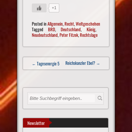
+1
Posted in
Allgemein
,
Recht
,
Weltgeschehen
Tagged
BRD
,
Deutschland
,
König
,
Neudeutschland
,
Peter Fitzek
,
Rechtslage
Post
Reichskanzler Ebel?
→
← Tagesenergie 5
navigation
Newsletter