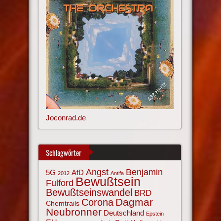
Joconrad.de
Schlagwörter
Angst
Benjamin
AfD
5G
2012
Antifa
Bewußtsein
Fulford
Bewußtseinswandel
BRD
Corona
Dagmar
Chemtrails
Neubronner
Deutschland
Epstein