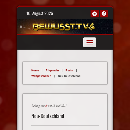
Skip
10. August 2026
to
content
Toggle
navigation
Home
|
Allgemein
|
Recht
|
Weltgeschehen
|
Neu-Deutschland
Beitrag von
Jo
am 14. Juni 2011
Neu-Deutschland