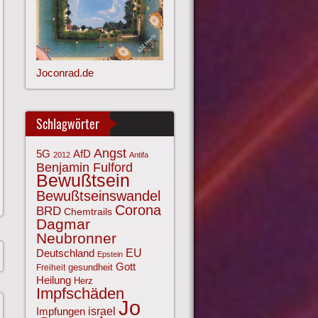
Joconrad.de
Schlagwörter
Angst
AfD
5G
2012
Antifa
Benjamin Fulford
Bewußtsein
Bewußtseinswandel
Corona
BRD
Chemtrails
Dagmar
Neubronner
EU
Deutschland
Epstein
Gott
gesundheit
Freiheit
Heilung
Herz
Impfschäden
Jo
israel
Impfungen