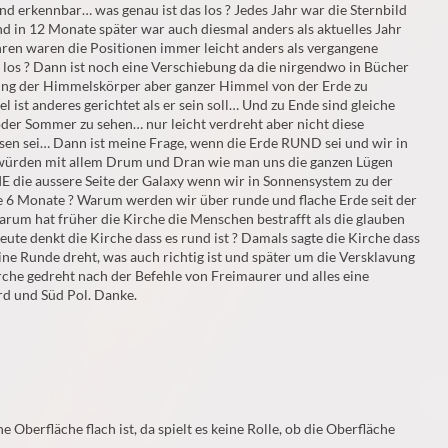
d erkennbar… was genau ist das los ? Jedes Jahr war die Sternbild
d in 12 Monate später war auch diesmal anders als aktuelles Jahr
hren waren die Positionen immer leicht anders als vergangene
en los ? Dann ist noch eine Verschiebung da die nirgendwo in Bücher
hung der Himmelskörper aber ganzer Himmel von der Erde zu
ist anderes gerichtet als er sein soll… Und zu Ende sind gleiche
der Sommer zu sehen… nur leicht verdreht aber nicht diese
sen sei… Dann ist meine Frage, wenn die Erde RUND sei und wir in
würden mit allem Drum und Dran wie man uns die ganzen Lügen
E die aussere Seite der Galaxy wenn wir in Sonnensystem zu der
le 6 Monate ? Warum werden wir über runde und flache Erde seit der
rum hat früher die Kirche die Menschen bestrafft als die glauben
eute denkt die Kirche dass es rund ist ? Damals sagte die Kirche dass
ine Runde dreht, was auch richtig ist und später um die Versklavung
irche gedreht nach der Befehle von Freimaurer und alles eine
rd und Süd Pol. Danke.
che Oberfläche flach ist, da spielt es keine Rolle, ob die Oberfläche