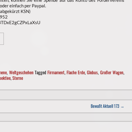
der einfach per Paypal.
(abgekürzt KSN)
952
n8TDxE2gCZPxLaXsU
mene
,
Weltgeschehen
Tagged
Firmament
,
Flache Erde
,
Globus
,
Großer Wagen
,
pektive
,
Sterne
Bewußt Aktuell 173
→