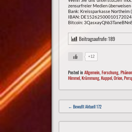
zensurfreier Medien überweisen o
Bank: Kreissparkasse Northeim 
IBAN: DE15262500010172024
Bitcoin: 3QasxayQhb3TaneBN
Beitragsaufrufe:
189
+12
Posted in
Allgemein
,
Forschung
,
Phäno
Himmel
,
Krümmung
,
Kuppel
,
Orion
,
Pers
Post
← Bewußt Aktuell 172
navigation