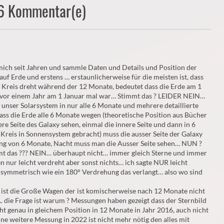
26 Kommentar(e)
mich seit Jahren und sammle Daten und Details und Position der
f Erde und erstens … erstaunlicherweise für die meisten ist, dass
m Kreis dreht während der 12 Monate, bedeutet dass die Erde am 1
r vor einem Jahr am 1 Januar mal war… Stimmt das ? LEIDER NEIN…
unser Solarsystem in nur alle 6 Monate und mehrere detaillierte
ss die Erde alle 6 Monate wegen (theoretische Position aus Bücher
e Seite des Galaxy sehen, einmal die innere Seite und dann in 6
Kreis in Sonnensystem gebracht) muss die ausser Seite der Galaxy
ng von 6 Monate, Nacht muss man die Ausser Seite sehen… NUN ?
mt das ??? NEIN… überhaupt nicht… immer gleich Sterne und immer
n nur leicht verdreht aber sonst nichts… ich sagte NUR leicht
o symmetrisch wie ein 180° Verdrehung das verlangt… also wo sind
l ist die Große Wagen der ist komischerweise nach 12 Monate nicht
. die Frage ist warum ? Messungen haben gezeigt dass der Sternbild
t genau in gleichem Position in 12 Monate in Jahr 2016, auch nicht
ne weitere Messung in 2022 ist nicht mehr nötig den alles mit