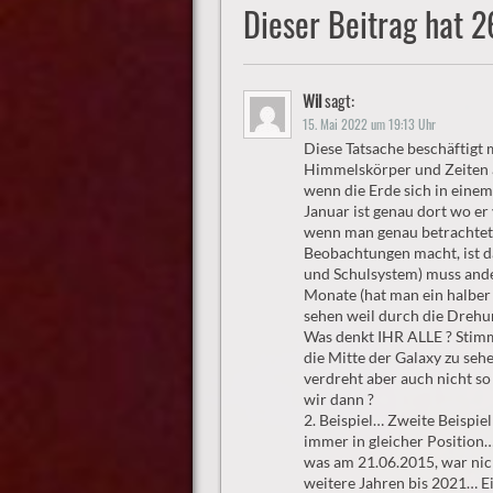
Dieser Beitrag hat 
Wil
sagt:
15. Mai 2022 um 19:13 Uhr
Diese Tatsache beschäftigt 
Himmelskörper und Zeiten au
wenn die Erde sich in eine
Januar ist genau dort wo e
wenn man genau betrachtet 
Beobachtungen macht, ist da
und Schulsystem) muss ander
Monate (hat man ein halber 
sehen weil durch die Drehu
Was denkt IHR ALLE ? Stim
die Mitte der Galaxy zu sehe
verdreht aber auch nicht s
wir dann ?
2. Beispiel… Zweite Beispie
immer in gleicher Position…
was am 21.06.2015, war nich
weitere Jahren bis 2021… Ei