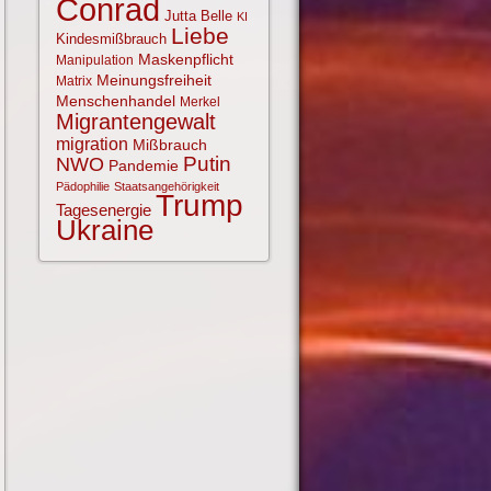
Conrad
Jutta Belle
KI
Liebe
Kindesmißbrauch
Maskenpflicht
Manipulation
Meinungsfreiheit
Matrix
Menschenhandel
Merkel
Migrantengewalt
migration
Mißbrauch
NWO
Putin
Pandemie
Pädophilie
Staatsangehörigkeit
Trump
Tagesenergie
Ukraine