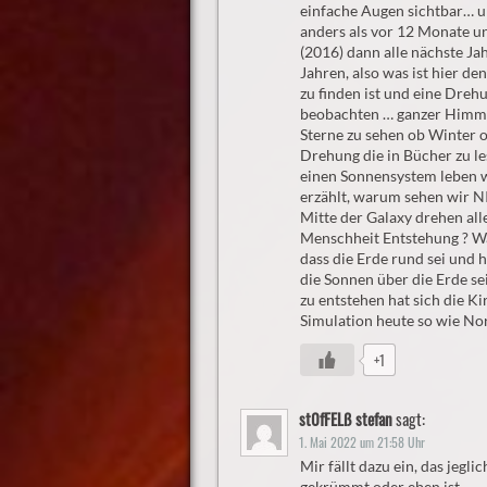
einfache Augen sichtbar… un
anders als vor 12 Monate un
(2016) dann alle nächste Ja
Jahren, also was ist hier d
zu finden ist und eine Dre
beobachten … ganzer Himmel 
Sterne zu sehen ob Winter o
Drehung die in Bücher zu le
einen Sonnensystem leben 
erzählt, warum sehen wir NI
Mitte der Galaxy drehen al
Menschheit Entstehung ? Wa
dass die Erde rund sei und h
die Sonnen über die Erde se
zu entstehen hat sich die K
Simulation heute so wie No
+1
st0fFELß stefan
sagt:
1. Mai 2022 um 21:58 Uhr
Mir fällt dazu ein, das jegli
gekrümmt oder eben ist……