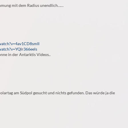
ümmung mit dem Radius unendlich……
/watch?v=4av1CD8smII
watch?v=YQlr366eels
ne in der Antarktis Videos..
olartag am Südpol gesucht und nichts gefunden. Das würde ja die