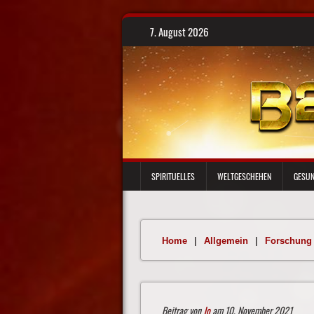
Skip
7. August 2026
to
content
SPIRITUELLES
WELTGESCHEHEN
GESUN
Home
|
Allgemein
|
Forschung
Beitrag von
Jo
am 10. November 2021