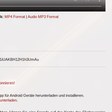
k:
MP4 Format
|
Audio MP3 Format
G1iUAKBH12H1h3UmAu
 für Android Geräte herunterladen und installieren.
unterladen.
ten, können Sie eine Spende auf das Konto des Fördervereins