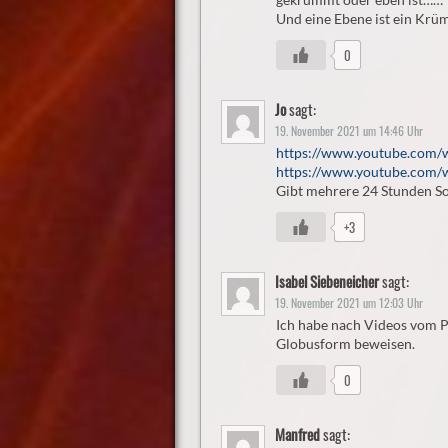
Und eine Ebene ist ein Kr
0
Jo
sagt:
19. November 2021 um 14:46 Uhr
https://www.youtube.com
https://www.youtube.com/
Gibt mehrere 24 Stunden Son
+3
Isabel Siebeneicher
sagt:
19. November 2021 um 12:03 Uhr
Ich habe nach Videos vom P
Globusform beweisen.
0
Manfred
sagt: