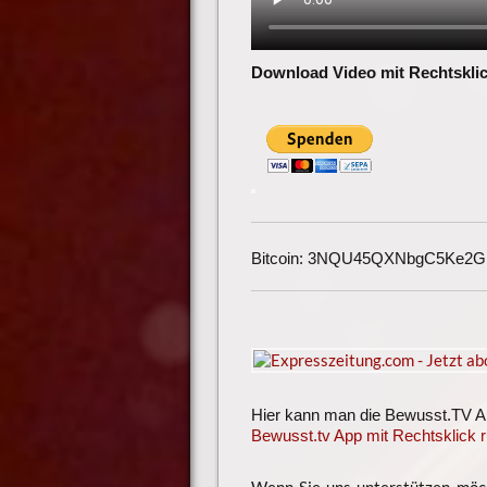
Download Video mit Rechtsklic
Bitcoin: 3NQU45QXNbgC5Ke2
Hier kann man die Bewusst.TV App
Bewusst.tv App mit Rechtsklick r
Wenn Sie uns unterstützen möch