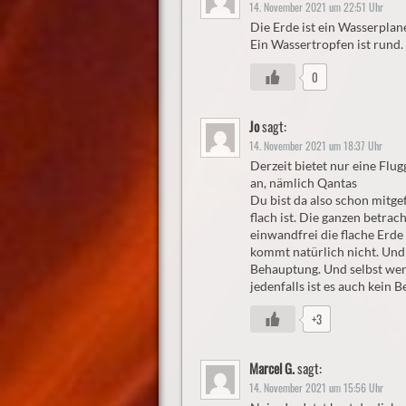
14. November 2021 um 22:51 Uhr
Die Erde ist ein Wasserplane
Ein Wassertropfen ist rund.
0
Jo
sagt:
14. November 2021 um 18:37 Uhr
Derzeit bietet nur eine Flu
an, nämlich Qantas
Du bist da also schon mitge
flach ist. Die ganzen betrac
einwandfrei die flache Erde
kommt natürlich nicht. Und d
Behauptung. Und selbst wenn
jedenfalls ist es auch kein B
+3
Marcel G.
sagt:
14. November 2021 um 15:56 Uhr