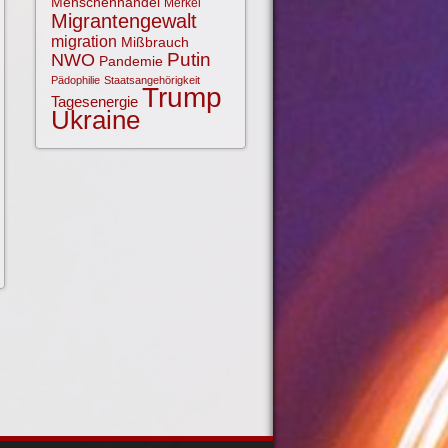
Menschenhandel
Merkel
Migrantengewalt
migration
Mißbrauch
NWO
Putin
Pandemie
Pädophilie
Staatsangehörigkeit
Trump
Tagesenergie
Ukraine