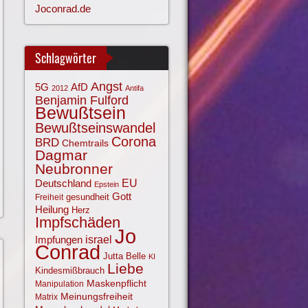
Joconrad.de
Schlagwörter
Angst
AfD
5G
2012
Antifa
Benjamin Fulford
Bewußtsein
Bewußtseinswandel
Corona
BRD
Chemtrails
Dagmar
Neubronner
EU
Deutschland
Epstein
Gott
gesundheit
Freiheit
Heilung
Herz
Impfschäden
Jo
israel
Impfungen
Conrad
Jutta Belle
KI
Liebe
Kindesmißbrauch
Maskenpflicht
Manipulation
Meinungsfreiheit
Matrix