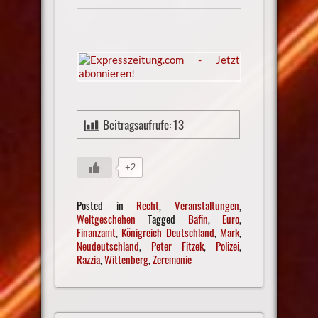
Beitragsaufrufe:
13
+2
Posted in
Recht
,
Veranstaltungen
,
Weltgeschehen
Tagged
Bafin
,
Euro
,
Finanzamt
,
Königreich Deutschland
,
Mark
,
Neudeutschland
,
Peter Fitzek
,
Polizei
,
Razzia
,
Wittenberg
,
Zeremonie