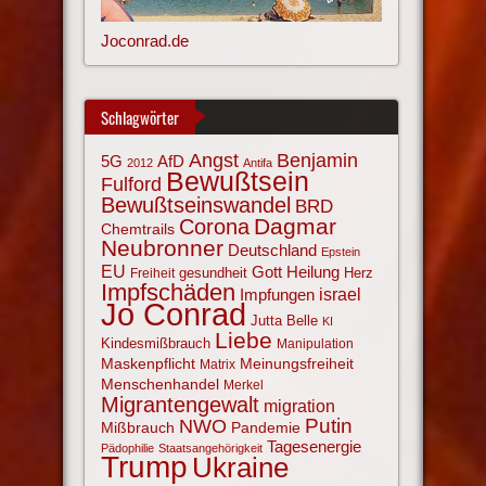
Joconrad.de
Schlagwörter
Angst
Benjamin
AfD
5G
2012
Antifa
Bewußtsein
Fulford
Bewußtseinswandel
BRD
Corona
Dagmar
Chemtrails
Neubronner
Deutschland
Epstein
EU
Gott
Heilung
gesundheit
Herz
Freiheit
Impfschäden
israel
Impfungen
Jo Conrad
Jutta Belle
KI
Liebe
Kindesmißbrauch
Manipulation
Maskenpflicht
Meinungsfreiheit
Matrix
Menschenhandel
Merkel
Migrantengewalt
migration
NWO
Putin
Mißbrauch
Pandemie
Tagesenergie
Pädophilie
Staatsangehörigkeit
Trump
Ukraine