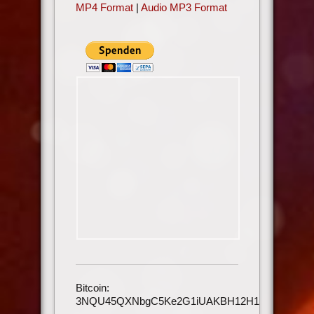
MP4 Format
|
Audio MP3 Format
Bitcoin:
3NQU45QXNbgC5Ke2G1iUAKBH12H1h3UmAu