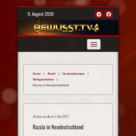
Skip
9. August 2026
to
content
Toggle
navigation
Home
|
Recht
|
Veranstaltungen
|
Weltgeschehen
|
Razzia in Neudeutschland
Beitrag von
Jo
am 2. Mai 2013
Razzia in Neudeutschland