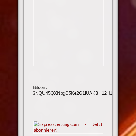
Bitcoin:
3NQU45QXNbgC5Ke2G1iUAKBH12H1h3UmAu