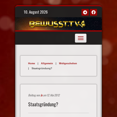
Skip
10. August 2026
to
content
Toggle
navigation
Home
|
Allgemein
|
Weltgeschehen
|
Staatsgründung?
Beitrag von
Jo
am 12. Mai 2012
Staatsgründung?