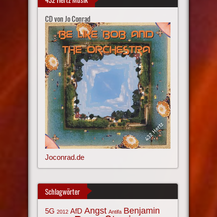
CD von Jo Conrad
Joconrad.de
Schlagwörter
Angst
Benjamin
AfD
5G
2012
Antifa