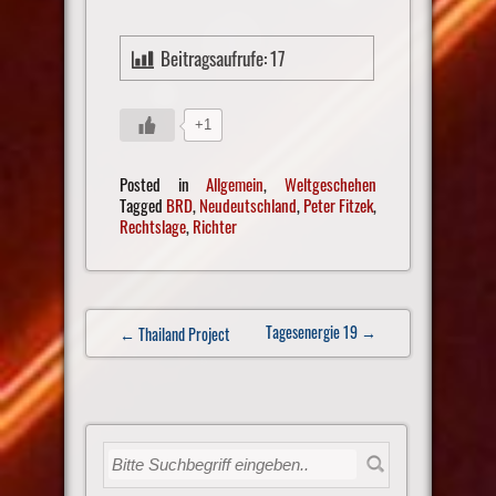
Beitragsaufrufe:
17
+1
Posted in
Allgemein
,
Weltgeschehen
Tagged
BRD
,
Neudeutschland
,
Peter Fitzek
,
Rechtslage
,
Richter
Post
Tagesenergie 19
→
← Thailand Project
navigation