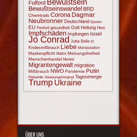
Bewußtsein
Fulford
Bewußtseinswandel
BRD
Corona
Dagmar
Chemtrails
Neubronner
Deutschland
Epstein
EU
Gott
Heilung
gesundheit
Herz
Freiheit
Impfschäden
israel
Impfungen
Jo Conrad
Jutta Belle
KI
Liebe
Kindesmißbrauch
Manipulation
Maskenpflicht
Meinungsfreiheit
Matrix
Menschenhandel
Merkel
Migrantengewalt
migration
NWO
Putin
Mißbrauch
Pandemie
Tagesenergie
Pädophilie
Staatsangehörigkeit
Trump
Ukraine
ÜBER UNS