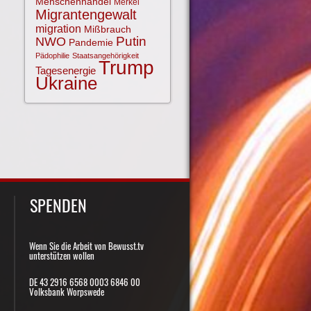
Menschenhandel
Merkel
Migrantengewalt
migration
Mißbrauch
NWO
Putin
Pandemie
Pädophilie
Staatsangehörigkeit
Trump
Tagesenergie
Ukraine
SPENDEN
Wenn Sie die Arbeit von Bewusst.tv
unterstützen wollen
DE 43 2916 6568 0003 6846 00
Volksbank Worpswede