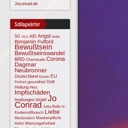
Joconrad.de
Schlagwörter
Angst
AfD
5G
2012
Antifa
Benjamin Fulford
Bewußtsein
Bewußtseinswandel
Corona
BRD
Chemtrails
Dagmar
Neubronner
EU
Deutschland
Epstein
Gott
gesundheit
Freiheit
Heilung
Herz
Impfschäden
Jo
israel
Impfungen
Conrad
Jutta Belle
KI
Liebe
Kindesmißbrauch
Maskenpflicht
Manipulation
Meinungsfreiheit
Matrix