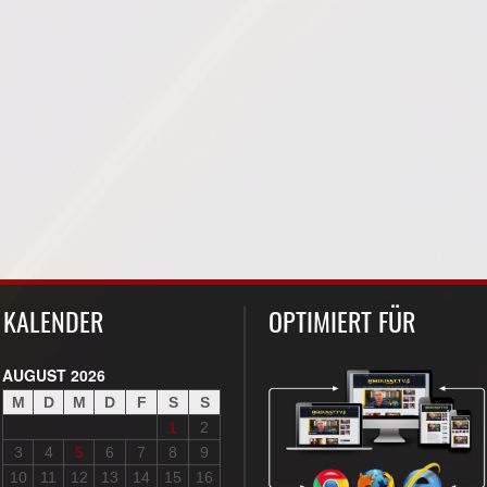
KALENDER
OPTIMIERT FÜR
AUGUST 2026
M
D
M
D
F
S
S
1
2
3
4
5
6
7
8
9
10
11
12
13
14
15
16