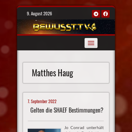
Skip
9. August 2026
to
content
Toggle
navigation
Matthes Haug
7. September 2022
Gelten die SHAEF Bestimmungen?
Jo Conrad unterhält