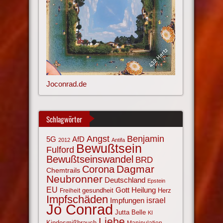
Joconrad.de
Schlagwörter
Angst
Benjamin
AfD
5G
2012
Antifa
Bewußtsein
Fulford
Bewußtseinswandel
BRD
Corona
Dagmar
Chemtrails
Neubronner
Deutschland
Epstein
EU
Gott
Heilung
gesundheit
Herz
Freiheit
Impfschäden
israel
Impfungen
Jo Conrad
Jutta Belle
KI
Liebe
Kindesmißbrauch