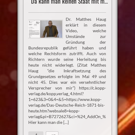
Da kann man keinen Staat mit machen
Dr. Matthes Haug
erklärt in diesem
Video, welche
Umstände zur
Gründung der
Bundesrepublik geführt haben und
welche Rechtsform zutrifft. Auch von
Richtern wurde seine Herleitung bis
heute nicht widerlegt. (Zitat Matthes
Haug “die Inkraftsetzung des
Grundgesetzes erfolgte im Mai 49 und
nicht 45. Dies war ein versehntlicher
Versprecher von mir”) https://c.kopp-
verlag.de/kopp,verlag_4.html?
1=623&3=0&4=&5=https://www.kopp-
verlag.de/Das-Deutsche-Reich-1871-bis-
heute.htm?websale8=kopp-
verlag&pi=B7272627&ci=%24_AddOn_%24
Hier kann man die […]