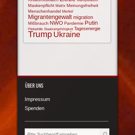
Manipulation
Maskenpflicht
Meinungsfreiheit
Matrix
Menschenhandel
Merkel
Migrantengewalt
migration
NWO
Putin
Mißbrauch
Pandemie
Tagesenergie
Pädophilie
Staatsangehörigkeit
Trump
Ukraine
ÜBER UNS
Impressum
Spenden