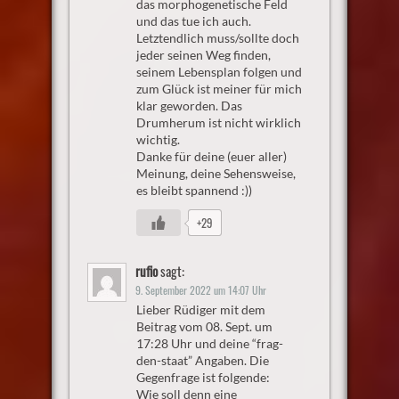
das morphogenetische Feld
und das tue ich auch.
Letztendlich muss/sollte doch
jeder seinen Weg finden,
seinem Lebensplan folgen und
zum Glück ist meiner für mich
klar geworden. Das
Drumherum ist nicht wirklich
wichtig.
Danke für deine (euer aller)
Meinung, deine Sehensweise,
es bleibt spannend :))
+29
rufio
sagt:
9. September 2022 um 14:07 Uhr
Lieber Rüdiger mit dem
Beitrag vom 08. Sept. um
17:28 Uhr und deine “frag-
den-staat” Angaben. Die
Gegenfrage ist folgende:
Wie soll denn eine