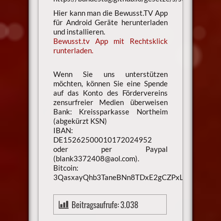
Hier kann man die Bewusst.TV App
für Android Geräte herunterladen
und installieren.
Bewusst.tv App mit Rechtsklick
runterladen.
Wenn Sie uns unterstützen
möchten, können Sie eine Spende
auf das Konto des Fördervereins
zensurfreier Medien überweisen
Bank: Kreissparkasse Northeim
(abgekürzt KSN)
IBAN:
DE15262500010172024952
oder per Paypal
(blank3372408@aol.com).
Bitcoin:
3QasxayQhb3TaneBNn8TDxE2gCZPxLaXsU
Beitragsaufrufe:
3.038