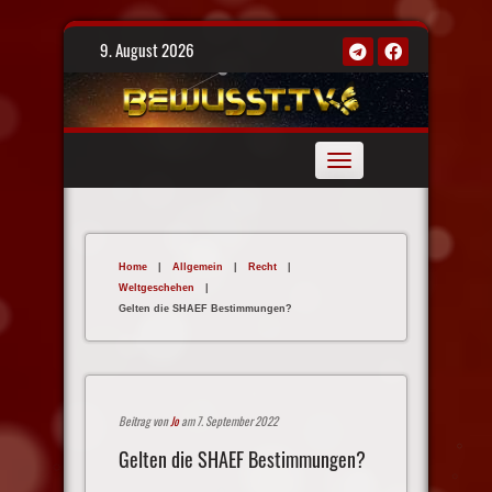
Skip
9. August 2026
to
content
Toggle
navigation
Home
|
Allgemein
|
Recht
|
Weltgeschehen
|
Gelten die SHAEF Bestimmungen?
Beitrag von
Jo
am 7. September 2022
Gelten die SHAEF Bestimmungen?