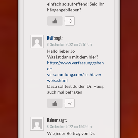
einfach so zutreffend: Seid ihr
hängengeblieben?
+3
Ralf
sagt:
8. September 2022 um 22:51 Uhr
Hallo lieber Jo
Was ist dann mit dem hier?
https://www.verfassunggeben
de-
versammlung.com/rechtsver
weise.html
Dazu solltest du den Dr. Haug
auch mal befragen
+2
Rainer
sagt:
8. September 2022 um 19:39 Uhr
Wie jeder Beitrag von Dr.