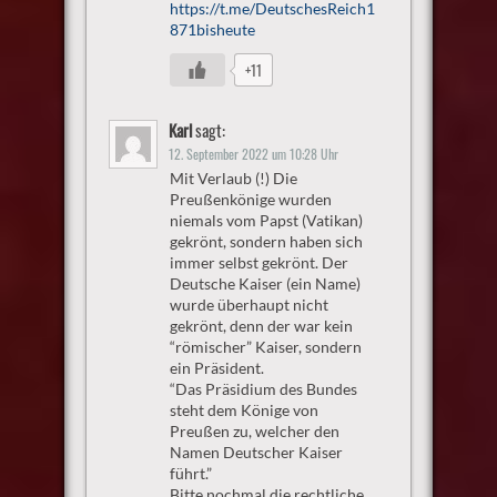
https://t.me/DeutschesReich1
871bisheute
+11
Karl
sagt:
12. September 2022 um 10:28 Uhr
Mit Verlaub (!) Die
Preußenkönige wurden
niemals vom Papst (Vatikan)
gekrönt, sondern haben sich
immer selbst gekrönt. Der
Deutsche Kaiser (ein Name)
wurde überhaupt nicht
gekrönt, denn der war kein
“römischer” Kaiser, sondern
ein Präsident.
“Das Präsidium des Bundes
steht dem Könige von
Preußen zu, welcher den
Namen Deutscher Kaiser
führt.”
Bitte nochmal die rechtliche