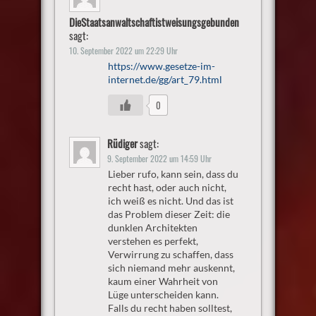
DieStaatsanwaltschaftistweisungsgebunden
sagt:
10. September 2022 um 22:29 Uhr
https://www.gesetze-im-
internet.de/gg/art_79.html
0
Rüdiger
sagt:
9. September 2022 um 14:59 Uhr
Lieber rufo, kann sein, dass du
recht hast, oder auch nicht,
ich weiß es nicht. Und das ist
das Problem dieser Zeit: die
dunklen Architekten
verstehen es perfekt,
Verwirrung zu schaffen, dass
sich niemand mehr auskennt,
kaum einer Wahrheit von
Lüge unterscheiden kann.
Falls du recht haben solltest,