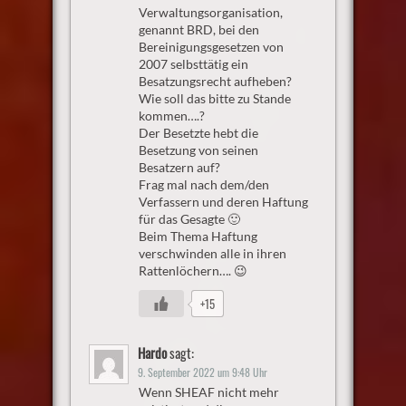
Verwaltungsorganisation,
genannt BRD, bei den
Bereinigungsgesetzen von
2007 selbsttätig ein
Besatzungsrecht aufheben?
Wie soll das bitte zu Stande
kommen….?
Der Besetzte hebt die
Besetzung von seinen
Besatzern auf?
Frag mal nach dem/den
Verfassern und deren Haftung
für das Gesagte 🙂
Beim Thema Haftung
verschwinden alle in ihren
Rattenlöchern…. 😉
+15
Hardo
sagt:
9. September 2022 um 9:48 Uhr
Wenn SHEAF nicht mehr