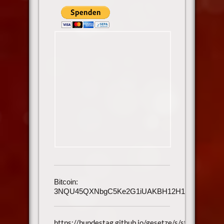
Bitcoin:
3NQU45QXNbgC5Ke2G1iUAKBH12H1h3UmAu
https://bundestag.github.io/gesetze/s/streitkrnotw