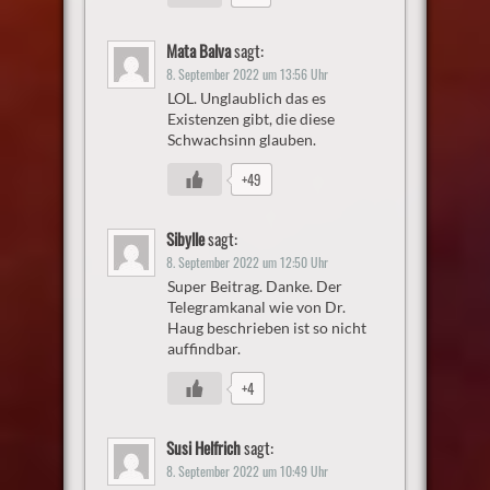
Mata Balva
sagt:
8. September 2022 um 13:56 Uhr
LOL. Unglaublich das es
Existenzen gibt, die diese
Schwachsinn glauben.
+49
Sibylle
sagt:
8. September 2022 um 12:50 Uhr
Super Beitrag. Danke. Der
Telegramkanal wie von Dr.
Haug beschrieben ist so nicht
auffindbar.
+4
Susi Helfrich
sagt:
8. September 2022 um 10:49 Uhr