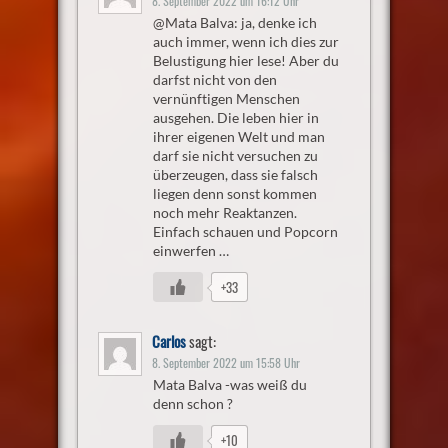
8. September 2022 um 16:12 Uhr
@Mata Balva: ja, denke ich
auch immer, wenn ich dies zur
Belustigung hier lese! Aber du
darfst nicht von den
vernünftigen Menschen
ausgehen. Die leben hier in
ihrer eigenen Welt und man
darf sie nicht versuchen zu
überzeugen, dass sie falsch
liegen denn sonst kommen
noch mehr Reaktanzen.
Einfach schauen und Popcorn
einwerfen …
+33
Carlos
sagt:
8. September 2022 um 15:58 Uhr
Mata Balva -was weiß du
denn schon ?
+10