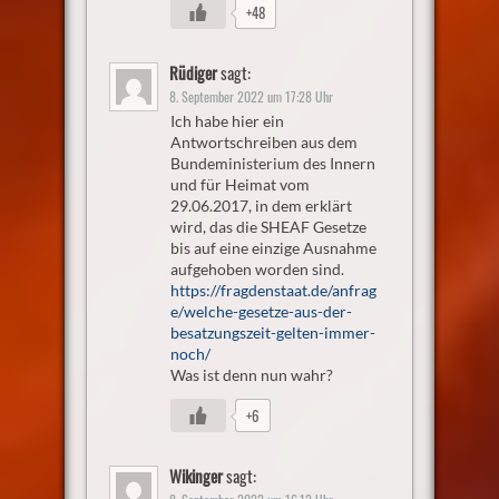
+48
Rüdiger
sagt:
8. September 2022 um 17:28 Uhr
Ich habe hier ein
Antwortschreiben aus dem
Bundeministerium des Innern
und für Heimat vom
29.06.2017, in dem erklärt
wird, das die SHEAF Gesetze
bis auf eine einzige Ausnahme
aufgehoben worden sind.
https://fragdenstaat.de/anfrag
e/welche-gesetze-aus-der-
besatzungszeit-gelten-immer-
noch/
Was ist denn nun wahr?
+6
Wikinger
sagt: