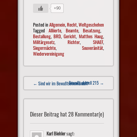
+90
Posted in
Allgemein
,
Recht
,
Weltgeschehen
Tagged
Alliierte
,
Beamte
,
Besatzung
,
Bestallung
,
BRD
,
Gericht
,
Matthes Haug
,
Militärgesetz
,
Richter
,
SHAEF
,
Siegermächte
,
Souveränität
,
Wiedervereinigung
Post
Bewußt aktuell 215
→
← Sind wir im Bewußtseinswandel?
navigation
Dieser Beitrag hat 28 Kommentar(e)
Karl Biehler
sagt: