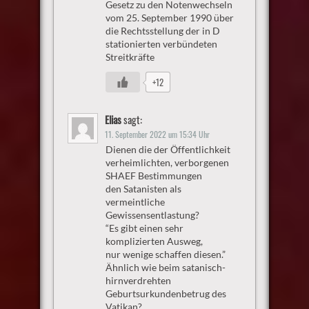
Gesetz zu den Notenwechseln
vom 25. September 1990 über
die Rechtsstellung der in D
stationierten verbündeten
Streitkräfte
+12
Elias
sagt:
11. September 2022 um 15:34 Uhr
Dienen die der Öffentlichkeit
verheimlichten, verborgenen
SHAEF Bestimmungen
den Satanisten als
vermeintliche
Gewissensentlastung?
“Es gibt einen sehr
komplizierten Ausweg,
nur wenige schaffen diesen.”
Ähnlich wie beim satanisch-
hirnverdrehten
Geburtsurkundenbetrug des
Vatikan?