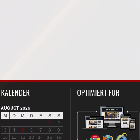
KALENDER
OPTIMIERT FÜR
AUGUST 2026
M
D
M
D
F
S
S
1
2
3
4
5
6
7
8
9
10
11
12
13
14
15
16