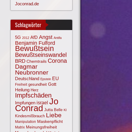
Joconrad.de
Schlagwörter
Angst
AfD
5G
2012
Antifa
Benjamin Fulford
Bewußtsein
Bewußtseinswandel
Corona
BRD
Chemtrails
Dagmar
Neubronner
EU
Deutschland
Epstein
Gott
gesundheit
Freiheit
Heilung
Herz
Impfschäden
Jo
israel
Impfungen
Conrad
Jutta Belle
KI
Liebe
Kindesmißbrauch
Maskenpflicht
Manipulation
Meinungsfreiheit
Matrix