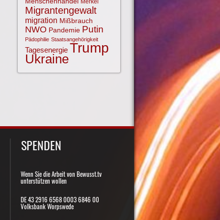
Menschenhandel
Merkel
Migrantengewalt
migration
Mißbrauch
NWO
Putin
Pandemie
Pädophilie
Staatsangehörigkeit
Trump
Tagesenergie
Ukraine
SPENDEN
Wenn Sie die Arbeit von Bewusst.tv
unterstützen wollen
DE 43 2916 6568 0003 6846 00
Volksbank Worpswede