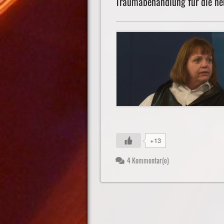
Traumabehandlung für die ne
+13
4 Kommentar(e)