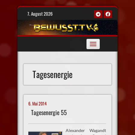
Skip
7. August 2026
to
content
Toggle
navigation
Tagesenergie
6. Mai 2014
Tagesenergie 55
Alexander Wagandt