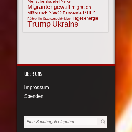
Menschenhandel
Merkel
Migrantengewalt
migration
NWO
Putin
Mißbrauch
Pandemie
Tagesenergie
Pädophilie
Staatsangehörigkeit
Trump
Ukraine
ÜBER UNS
Impressum
Spenden