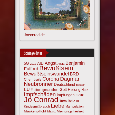
Joconrad.de
Schlagwörter
Angst
Benjamin
AfD
5G
2012
Antifa
Bewußtsein
Fulford
Bewußtseinswandel
BRD
Corona
Dagmar
Chemtrails
Neubronner
Deutschland
Epstein
EU
Gott
Heilung
gesundheit
Herz
Freiheit
Impfschäden
israel
Impfungen
Jo Conrad
Jutta Belle
KI
Liebe
Kindesmißbrauch
Manipulation
Maskenpflicht
Meinungsfreiheit
Matrix