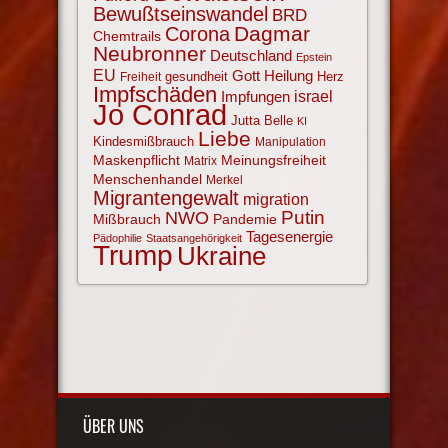
Bewußtseinswandel
BRD
Corona
Dagmar
Chemtrails
Neubronner
Deutschland
Epstein
EU
Gott
Heilung
gesundheit
Herz
Freiheit
Impfschäden
israel
Impfungen
Jo Conrad
Jutta Belle
KI
Liebe
Kindesmißbrauch
Manipulation
Maskenpflicht
Meinungsfreiheit
Matrix
Menschenhandel
Merkel
Migrantengewalt
migration
NWO
Putin
Mißbrauch
Pandemie
Tagesenergie
Pädophilie
Staatsangehörigkeit
Trump
Ukraine
ÜBER UNS