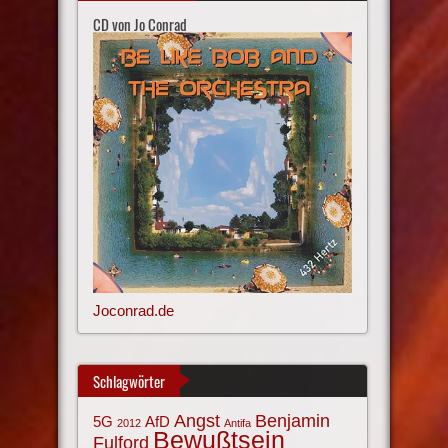
CD von Jo Conrad
Joconrad.de
Schlagwörter
Angst
Benjamin
AfD
5G
2012
Antifa
Bewußtsein
Fulford