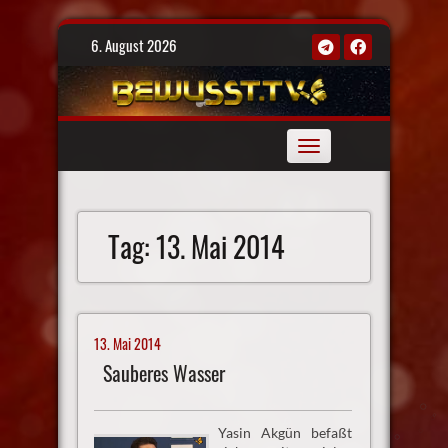
Skip
6. August 2026
to
content
Toggle
navigation
Tag:
13. Mai 2014
13. Mai 2014
Sauberes Wasser
Yasin Akgün befaßt