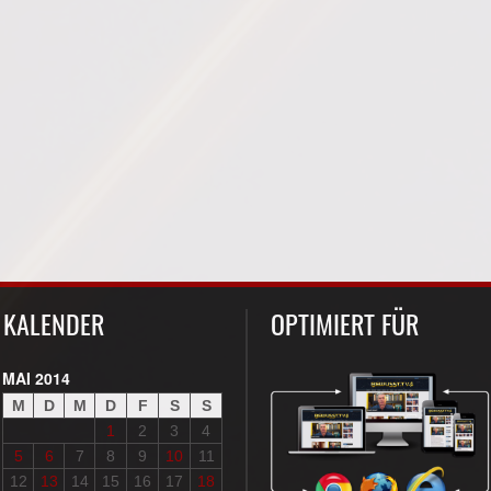
KALENDER
OPTIMIERT FÜR
MAI 2014
M
D
M
D
F
S
S
1
2
3
4
5
6
7
8
9
10
11
12
13
14
15
16
17
18