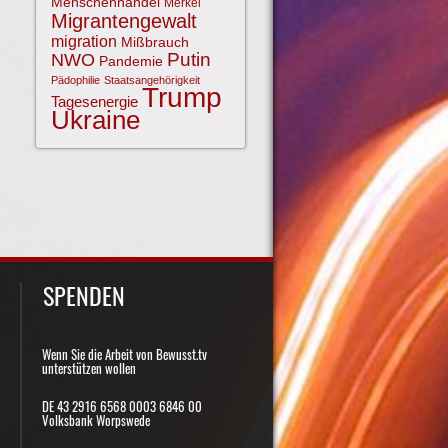
Menschenhandel
Merkel
Migrantengewalt
migration
Mißbrauch
NWO
Putin
Pandemie
Pädophilie
Staatsangehörigkeit
Trump
Tagesenergie
Ukraine
SPENDEN
Wenn Sie die Arbeit von Bewusst.tv
unterstützen wollen
DE 43 2916 6568 0003 6846 00
Volksbank Worpswede