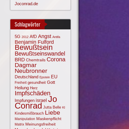
Joconrad.de
Schlagwörter
Angst
AfD
5G
2012
Antifa
Benjamin Fulford
Bewußtsein
Bewußtseinswandel
Corona
BRD
Chemtrails
Dagmar
Neubronner
EU
Deutschland
Epstein
Gott
gesundheit
Freiheit
Heilung
Herz
Impfschäden
Jo
israel
Impfungen
Conrad
Jutta Belle
KI
Liebe
Kindesmißbrauch
Maskenpflicht
Manipulation
Meinungsfreiheit
Matrix