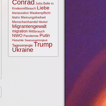
Conrad
Jutta Belle
KI
Liebe
Kindesmißbrauch
Maskenpflicht
Manipulation
Meinungsfreiheit
Matrix
Menschenhandel
Merkel
Migrantengewalt
migration
Mißbrauch
NWO
Putin
Pandemie
Pädophilie
Staatsangehörigkeit
Trump
Tagesenergie
Ukraine