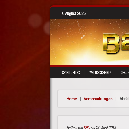
Skip
7. August 2026
to
content
SPIRITUELLES
WELTGESCHEHEN
GESUN
Home
|
Veranstaltungen
|
Alsfe
Beitrag von
Silly
am 18. April 2013