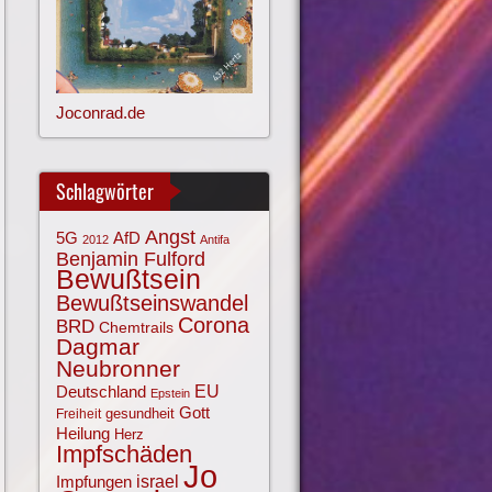
Joconrad.de
Schlagwörter
Angst
AfD
5G
2012
Antifa
Benjamin Fulford
Bewußtsein
Bewußtseinswandel
Corona
BRD
Chemtrails
Dagmar
Neubronner
EU
Deutschland
Epstein
Gott
gesundheit
Freiheit
Heilung
Herz
Impfschäden
Jo
israel
Impfungen