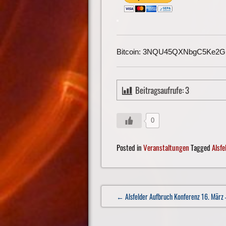
Bitcoin: 3NQU45QXNbgC5Ke2
Beitragsaufrufe:
3
0
Posted in
Veranstaltungen
Tagged
Alsfe
Post
← Alsfelder Aufbruch Konferenz 16. März –
navigation