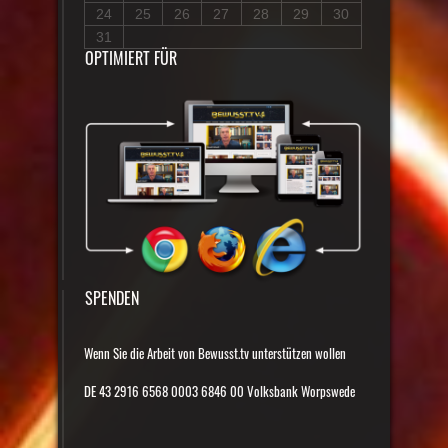
24
25
26
27
28
29
30
31
OPTIMIERT FÜR
SPENDEN
Wenn Sie die Arbeit von Bewusst.tv unterstützen wollen
DE 43 2916 6568 0003 6846 00 Volksbank Worpswede