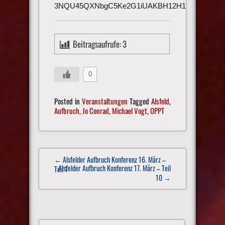
3NQU45QXNbgC5Ke2G1iUAKBH12H1h3UmAu
Beitragsaufrufe:
3
0
Posted in
Veranstaltungen
Tagged
Alsfeld
,
Aufbruch
,
Jo Conrad
,
Michael Vogt
,
OPPT
Post
← Alsfelder Aufbruch Konferenz 16. März –
navigation
Alsfelder Aufbruch Konferenz 17. März – Teil
Teil 1
10
→