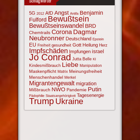
Schlagwörter
Angst
Benjamin
AfD
5G
2012
Antifa
Bewußtsein
Fulford
Bewußtseinswandel
BRD
Corona
Dagmar
Chemtrails
Neubronner
Deutschland
Epstein
EU
Gott
Heilung
gesundheit
Herz
Freiheit
Impfschäden
israel
Impfungen
Jo Conrad
Jutta Belle
KI
Liebe
Kindesmißbrauch
Manipulation
Maskenpflicht
Meinungsfreiheit
Matrix
Menschenhandel
Merkel
Migrantengewalt
migration
NWO
Putin
Mißbrauch
Pandemie
Tagesenergie
Pädophilie
Staatsangehörigkeit
Trump
Ukraine