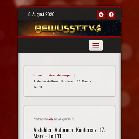
Skip
8. August 2026
to
content
Toggle
navigation
Home
|
Veranstaltungen
|
Alsfelder Aufbruch Konferenz 17. März –
Teil 11
Beitrag von
Silly
am 18. April 2013
Alsfelder Aufbruch Konferenz 17.
März – Teil 11