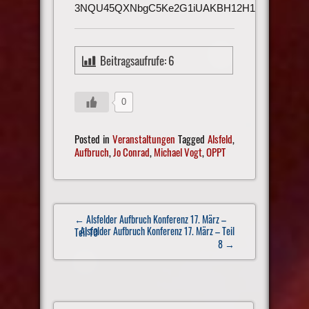
3NQU45QXNbgC5Ke2G1iUAKBH12H1h3UmAu
Beitragsaufrufe:
6
0
Posted in
Veranstaltungen
Tagged
Alsfeld
,
Aufbruch
,
Jo Conrad
,
Michael Vogt
,
OPPT
Post
← Alsfelder Aufbruch Konferenz 17. März –
navigation
Alsfelder Aufbruch Konferenz 17. März – Teil
Teil 10
8
→