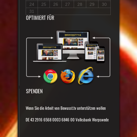
24
25
26
27
28
29
30
31
OPTIMIERT FÜR
SPENDEN
Wenn Sie die Arbeit von Bewusst.tv unterstützen wollen
DE 43 2916 6568 0003 6846 00 Volksbank Worpswede