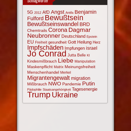
Schlagwörter
Angst
Benjamin
AfD
5G
2012
Antifa
Bewußtsein
Fulford
Bewußtseinswandel
BRD
Corona
Dagmar
Chemtrails
Neubronner
Deutschland
Epstein
EU
Gott
Heilung
gesundheit
Herz
Freiheit
Impfschäden
israel
Impfungen
Jo Conrad
Jutta Belle
KI
Liebe
Kindesmißbrauch
Manipulation
Maskenpflicht
Meinungsfreiheit
Matrix
Menschenhandel
Merkel
Migrantengewalt
migration
NWO
Putin
Mißbrauch
Pandemie
Tagesenergie
Pädophilie
Staatsangehörigkeit
Trump
Ukraine