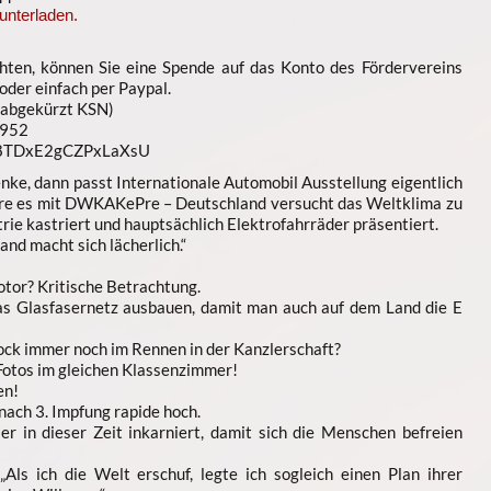
unterladen.
ten, können Sie eine Spende auf das Konto des Fördervereins
der einfach per Paypal.
(abgekürzt KSN)
952
n8TDxE2gCZPxLaXsU
nke, dann passt Internationale Automobil Ausstellung eigentlich
 wäre es mit DWKAKePre – Deutschland versucht das Weltklima zu
rie kastriert und hauptsächlich Elektrofahrräder präsentiert.
nd macht sich lächerlich.“
tor? Kritische Betrachtung.
s Glasfasernetz ausbauen, damit man auch auf dem Land die E
ck immer noch im Rennen in der Kanzlerschaft?
Fotos im gleichen Klassenzimmer!
en!
nach 3. Impfung rapide hoch.
ier in dieser Zeit inkarniert, damit sich die Menschen befreien
Als ich die Welt erschuf, legte ich sogleich einen Plan ihrer