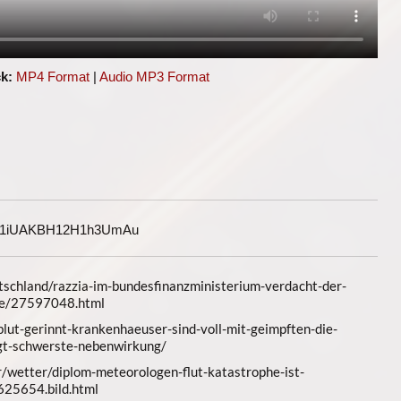
k:
MP4 Format
|
Audio MP3 Format
G1iUAKBH12H1h3UmAu
tschland/razzia-im-bundesfinanzministerium-verdacht-der-
che/27597048.html
blut-gerinnt-krankenhaeuser-sind-voll-mit-geimpften-die-
rgt-schwerste-nebenwirkung/
/wetter/diplom-meteorologen-flut-katastrophe-ist-
625654.bild.html