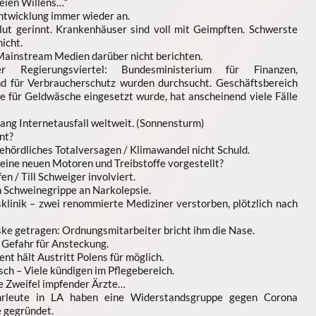
reien Willens…“
Entwicklung immer wieder an.
lut gerinnt. Krankenhäuser sind voll mit Geimpften. Schwerste
icht.
 Mainstream Medien darüber nicht berichten.
r Regierungsviertel: Bundesministerium für Finanzen,
nd für Verbraucherschutz wurden durchsucht. Geschäftsbereich
ie für Geldwäsche eingesetzt wurde, hat anscheinend viele Fälle
ang Internetausfall weltweit. (Sonnensturm)
nt?
behördliches Totalversagen / Klimawandel nicht Schuld.
ine neuen Motoren und Treibstoffe vorgestellt?
n / Till Schweiger involviert.
n Schweinegrippe an Narkolepsie.
linik – zwei renommierte Mediziner verstorben, plötzlich nach
ke getragen: Ordnungsmitarbeiter bricht ihm die Nase.
 Gefahr für Ansteckung.
t hält Austritt Polens für möglich.
ch – Viele kündigen im Pflegebereich.
e Zweifel impfender Ärzte…
hrleute in LA haben eine Widerstandsgruppe gegen Corona
e gegründet.