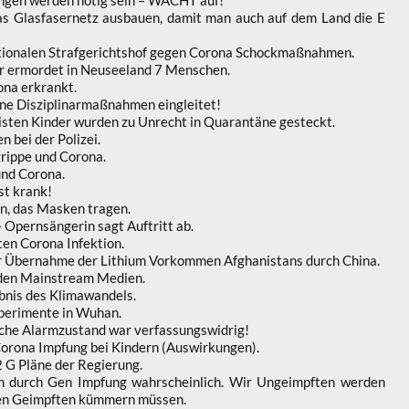
s Glasfasernetz ausbauen, damit man auch auf dem Land die E
ationalen Strafgerichtshof gegen Corona Schockmaßnahmen.
r ermordet in Neuseeland 7 Menschen.
na erkrankt.
eine Disziplinarmaßnahmen eingleitet!
isten Kinder wurden zu Unrecht in Quarantäne gesteckt.
 bei der Polizei.
rippe und Corona.
und Corona.
st krank!
en, das Masken tragen.
Opernsängerin sagt Auftritt ab.
en Corona Infektion.
er Übernahme der Lithium Vorkommen Afghanistans durch China.
 den Mainstream Medien.
bnis des Klimawandels.
xperimente in Wuhan.
che Alarmzustand war verfassungswidrig!
Corona Impfung bei Kindern (Auswirkungen).
 G Pläne der Regierung.
n durch Gen Impfung wahrscheinlich. Wir Ungeimpften werden
nken Geimpften kümmern müssen.