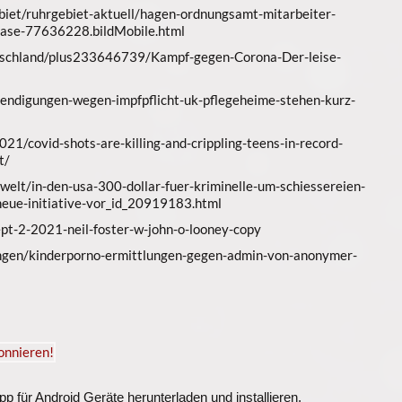
gebiet/ruhrgebiet-aktuell/hagen-ordnungsamt-mitarbeiter-
nase-77636228.bildMobile.html
utschland/plus233646739/Kampf-gegen-Corona-Der-leise-
endigungen-wegen-impfpflicht-uk-pflegeheime-stehen-kurz-
21/covid-shots-are-killing-and-crippling-teens-in-record-
t/
elt/in-den-usa-300-dollar-fuer-kriminelle-um-schiessereien-
-neue-initiative-vor_id_20919183.html
sept-2-2021-neil-foster-w-john-o-looney-copy
ngen/kinderporno-ermittlungen-gegen-admin-von-anonymer-
 für Android Geräte herunterladen und installieren.