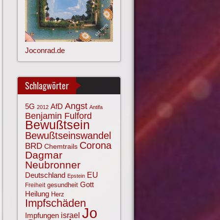
Joconrad.de
Schlagwörter
Angst
AfD
5G
2012
Antifa
Benjamin Fulford
Bewußtsein
Bewußtseinswandel
Corona
BRD
Chemtrails
Dagmar
Neubronner
EU
Deutschland
Epstein
Gott
gesundheit
Freiheit
Heilung
Herz
Impfschäden
Jo
israel
Impfungen