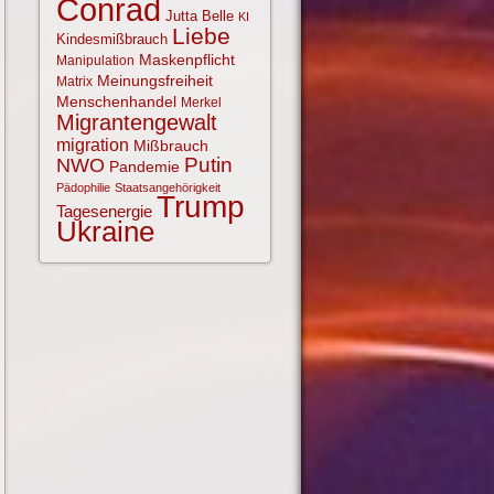
Conrad
Jutta Belle
KI
Liebe
Kindesmißbrauch
Maskenpflicht
Manipulation
Meinungsfreiheit
Matrix
Menschenhandel
Merkel
Migrantengewalt
migration
Mißbrauch
NWO
Putin
Pandemie
Pädophilie
Staatsangehörigkeit
Trump
Tagesenergie
Ukraine