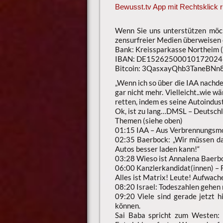
Bewusst.tv App mit Rechtsklick r
Wenn Sie uns unterstützen möch
zensurfreier Medien überweisen o
Bank: Kreissparkasse Northeim 
IBAN: DE15262500010172024
Bitcoin: 3QasxayQhb3TaneBN
„Wenn ich so über die IAA nachde
gar nicht mehr. Vielleicht..wie
retten, indem es seine Autoindust
Ok, ist zu lang…DMSL – Deutschla
Themen (siehe oben)
01:15 IAA – Aus Verbrennungsmo
02:35 Baerbock: „Wir müssen da
Autos besser laden kann!“
03:28 Wieso ist Annalena Baerbo
06:00 Kanzlerkandidat(innen) – 
Alles ist Matrix! Leute! Aufwach
08:20 Israel: Todeszahlen gehen 
09:20 Viele sind gerade jetzt h
können.
Sai Baba spricht zum Westen: „