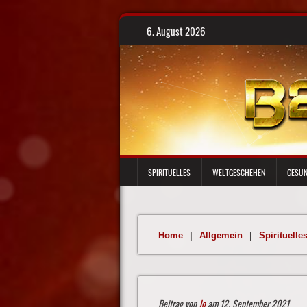
Skip
6. August 2026
to
content
SPIRITUELLES
WELTGESCHEHEN
GESUN
Home
|
Allgemein
|
Spirituelle
Beitrag von
Jo
am 12. September 2021