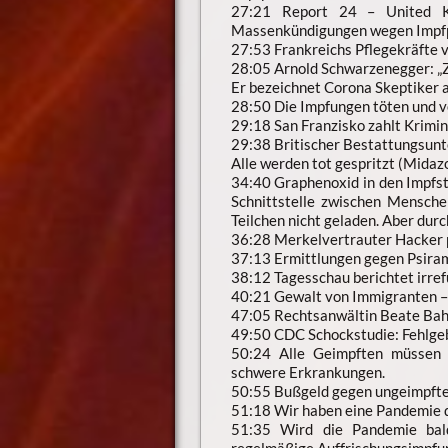
27:21 Report 24 – United K
Massenkündigungen wegen Impfpf
27:53 Frankreichs Pflegekräfte 
28:05 Arnold Schwarzenegger: „Zu
Er bezeichnet Corona Skeptiker al
28:50 Die Impfungen töten und 
29:18 San Franzisko zahlt Krimin
29:38 Britischer Bestattungsun
Alle werden tot gespritzt (Midaz
34:40 Graphenoxid in den Impfsto
Schnittstelle zwischen Mensche
Teilchen nicht geladen. Aber durc
36:28 Merkelvertrauter Hacker p
37:13 Ermittlungen gegen Psira
38:12 Tagesschau berichtet irre
40:21 Gewalt von Immigranten –
47:05 Rechtsanwältin Beate Bahn
49:50 CDC Schockstudie: Fehlge
50:24 Alle Geimpften müssen 
schwere Erkrankungen.
50:55 Bußgeld gegen ungeimpfte
51:18 Wir haben eine Pandemie 
51:35 Wird die Pandemie bal
regelmäßige Auffrischungsimpfu