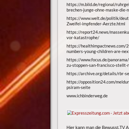
https://m.bild.de/regional/ruhr
brechen-junge-ohne-maske-die-
https://www.welt.de/politik/de
Zweifel-impfender-Aerzte.html
https://report24.news/massenku
vor-katastrophe/
https://healthimpactnews.com/20
numbers-young-children-are-nex
https://www.focus.de/panorama/w
zu-stoppen-san-francisco-stellt
https://archive.org/details/rbr-
https://opposition24.com/meldu
psiram-seite
www.ichbinderweg.de
Hier kann man die Bewusst.TV App