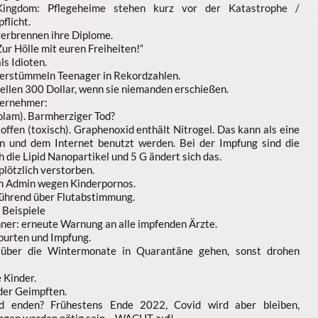
ingdom: Pflegeheime stehen kurz vor der Katastrophe /
licht.
verbrennen ihre Diplome.
r Hölle mit euren Freiheiten!“
s Idioten.
verstümmeln Teenager in Rekordzahlen.
ellen 300 Dollar, wenn sie niemanden erschießen.
ternehmer:
olam). Barmherziger Tod?
ffen (toxisch). Graphenoxid enthält Nitrogel. Das kann als eine
n und dem Internet benutzt werden. Bei der Impfung sind die
h die Lipid Nanopartikel und 5 G ändert sich das.
lötzlich verstorben.
m Admin wegen Kinderpornos.
führend über Flutabstimmung.
 Beispiele
er: erneute Warnung an alle impfenden Ärzte.
burten und Impfung.
über die Wintermonate in Quarantäne gehen, sonst drohen
 Kinder.
der Geimpften.
d enden? Frühestens Ende 2022, Covid wird aber bleiben,
ngen werden nötig sein – WACHT auf!