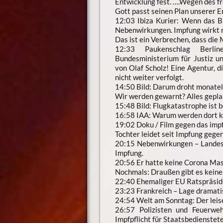
Entwicklung fest. ….Wegen des f
Gott passt seinen Plan unserer 
12:03 Ibiza Kurier: Wenn das B
Nebenwirkungen. Impfung wirkt n
Das ist ein Verbrechen, dass die
12:33 Paukenschlag Berline
Bundesministerium für Justiz u
von Olaf Scholz! Eine Agentur, d
nicht weiter verfolgt.
14:50 Bild: Darum droht monatel
Wir werden gewarnt? Alles gepla
15:48 Bild: Flugkatastrophe ist 
16:58 IAA: Warum werden dort ke
19:02 Doku / Film gegen das impfe
Tochter leidet seit Impfung gege
20:15 Nebenwirkungen – Landesk
Impfung.
20:56 Er hatte keine Corona Mas
Nochmals: Draußen gibt es keine
22:40 Ehemaliger EU Ratspräsiden
23:23 Frankreich – Lage dramatis
24:54 Welt am Sonntag: Der leis
26:57 Polizisten und Feuerwe
Impfpflicht für Staatsbedienstet