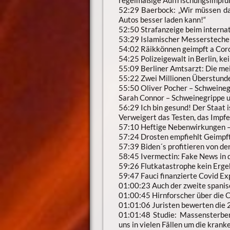
52:29 Baerbock: „Wir müssen da
Autos besser laden kann!“
52:50 Strafanzeige beim intern
53:29 Islamischer Messersteche
54:02 Räikkönnen geimpft a Coro
54:25 Polizeigewalt in Berlin, k
55:09 Berliner Amtsarzt: Die me
55:22 Zwei Millionen Überstunden
55:50 Oliver Pocher – Schweineg
Sarah Connor – Schweinegrippe 
56:29 Ich bin gesund! Der Staat i
Verweigert das Testen, das Impf
57:10 Heftige Nebenwirkungen – 
57:24 Drosten empfiehlt Geimpft
57:39 Biden´s profitieren von d
58:45 Ivermectin: Fake News in
59:26 Flutkatastrophe kein Erge
59:47 Fauci finanzierte Covid E
01:00:23 Auch der zweite spanis
01:00:45 Hirnforscher über die 
01:01:06 Juristen bewerten die 2
01:01:48 Studie: Massensterbe
uns in vielen Fällen um die kra