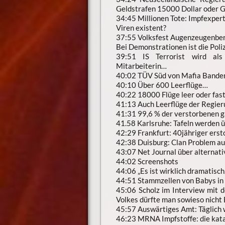
Geldstrafen 15000 Dollar oder 
34:45 Millionen Tote: Impfexper
Viren existent?
37:55 Volksfest Augenzeugenber
Bei Demonstrationen ist die Poli
39:51 IS Terrorist wird als
Mitarbeiterin…
40:02 TÜV Süd von Mafia Bande
40:10 Über 600 Leerflüge…
40:22 18000 Flüge leer oder fast
41:13 Auch Leerflüge der Regier
41:31 99,6 % der verstorbenen g
41.58 Karlsruhe: Tafeln werden 
42:29 Frankfurt: 40jähriger ers
42:38 Duisburg: Clan Problem a
43:07 Net Journal über alternat
44:02 Screenshots
44:06 „Es ist wirklich dramatisch
44:51 Stammzellen von Babys in
45:06 Scholz im Interview mit 
Volkes dürfte man sowieso nich
45:57 Auswärtiges Amt: Täglich w
46:23 MRNA Impfstoffe: die kata