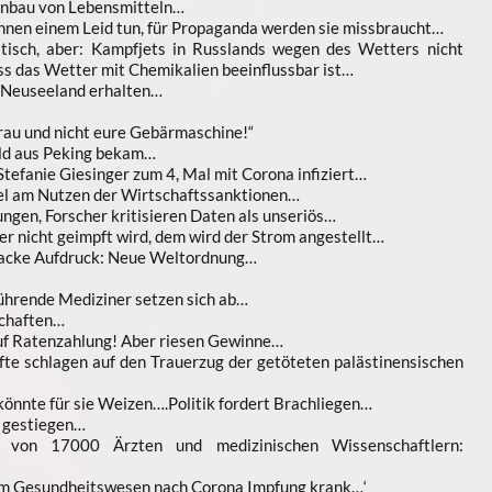
Anbau von Lebensmitteln…
nnen einem Leid tun, für Propaganda werden sie missbraucht…
tisch, aber: Kampfjets in Russlands wegen des Wetters nicht
ss das Wetter mit Chemikalien beeinflussbar ist…
n Neuseeland erhalten…
Frau und nicht eure Gebärmaschine!“
eld aus Peking bekam…
tefanie Giesinger zum 4, Mal mit Corona infiziert…
el am Nutzen der Wirtschaftssanktionen…
en, Forscher kritisieren Daten als unseriös…
r nicht geimpft wird, dem wird der Strom angestellt…
Jacke Aufdruck: Neue Weltordnung…
führende Mediziner setzen sich ab…
schaften…
uf Ratenzahlung! Aber riesen Gewinne…
äfte schlagen auf den Trauerzug der getöteten palästinensischen
 könnte für sie Weizen….Politik fordert Brachliegen…
 gestiegen…
 von 17000 Ärzten und medizinischen Wissenschaftlern:
 im Gesundheitswesen nach Corona Impfung krank…‘