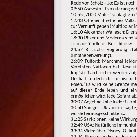
Rede von Scholz – Jo: Es ist noc
09:50 Asowstal: Evakuierung geh
10:55 „2000 Mules“ schlägt gro
12:43 Offener Brief eines Voll
zur Vernunft geben (Multipolar M
16:10 Alexander Wallasch: Diens
18:30 Pfizer und Moderna sind an
sehr ausführlicher Bericht usw.
24:57 Britische Regierung ste
(Impfnebenwirkung).
26:09 Fulford: Manchmal leider
Vereinten Nationen hat Resolut
Impfstoffverbrechen werden auf
Deshalb forderte der polnische 
Polen. “Es wird keine Grenze m
auf dieser Erde leben und ei
ermöglichen wird, jede Gefahr ab
30:07 Angelina Jolie in der Ukra
30:50 Spiegel: Ukrainerin sagt
wurde herausgeschnitten…
31:25 Sanktionen, keine Wirkun
32:49 USA: Natürliche Immunität 
33:34 Video über Disney: Okkult
34:24 Neuseeländische Regieru