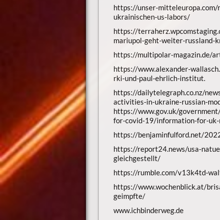
https://unser-mitteleuropa.com/
ukrainischen-us-labors/
https://terraherz.wpcomstaging
mariupol-geht-weiter-russland-k
https://multipolar-magazin.de/ar
https://www.alexander-wallasch.
rki-und-paul-ehrlich-institut.
https://dailytelegraph.co.nz/new
activities-in-ukraine-russian-mo
https://www.gov.uk/government/p
for-covid-19/information-for-uk-
https://benjaminfulford.net/2
https://report24.news/usa-natue
gleichgestellt/
https://rumble.com/v13k4td-walt
https://www.wochenblick.at/bris
geimpfte/
www.ichbinderweg.de