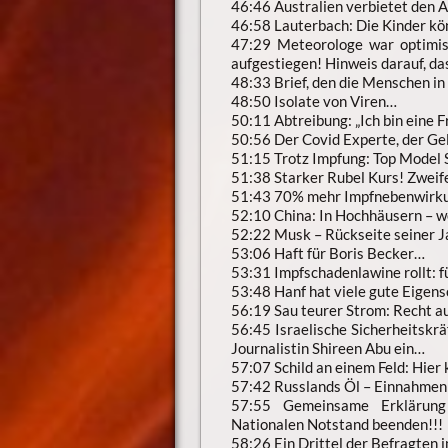
46:46 Australien verbietet den 
46:58 Lauterbach: Die Kinder kö
47:29 Meteorologe war optimis
aufgestiegen! Hinweis darauf, da
48:33 Brief, den die Menschen i
48:50 Isolate von Viren…
50:11 Abtreibung: „Ich bin eine 
50:56 Der Covid Experte, der G
51:15 Trotz Impfung: Top Model S
51:38 Starker Rubel Kurs! Zweif
51:43 70% mehr Impfnebenwirkung
52:10 China: In Hochhäusern – we
52:22 Musk – Rückseite seiner 
53:06 Haft für Boris Becker…
53:31 Impfschadenlawine rollt: 
53:48 Hanf hat viele gute Eigen
56:19 Sau teurer Strom: Recht a
56:45 Israelische Sicherheitskr
Journalistin Shireen Abu ein…
57:07 Schild an einem Feld: Hier
57:42 Russlands Öl – Einnahmen
57:55 Gemeinsame Erklärung
Nationalen Notstand beenden!!!
58:26 Ein Drittel der Befragten