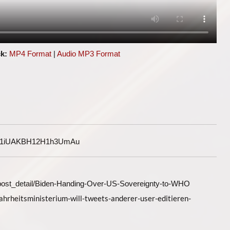
k:
MP4 Format
|
Audio MP3 Format
G1iUAKBH12H1h3UmAu
il/post_detail/Biden-Handing-Over-US-Sovereignty-to-WHO
hrheitsministerium-will-tweets-anderer-user-editieren-