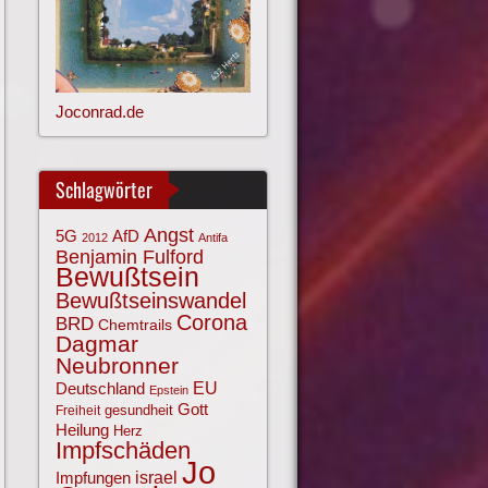
Joconrad.de
Schlagwörter
Angst
AfD
5G
2012
Antifa
Benjamin Fulford
Bewußtsein
Bewußtseinswandel
Corona
BRD
Chemtrails
Dagmar
Neubronner
EU
Deutschland
Epstein
Gott
gesundheit
Freiheit
Heilung
Herz
Impfschäden
Jo
israel
Impfungen