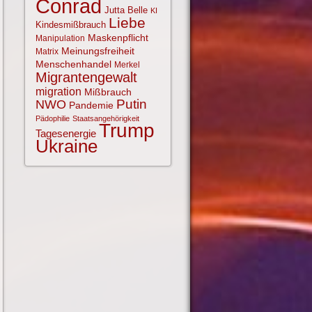
Conrad
Jutta Belle
KI
Liebe
Kindesmißbrauch
Maskenpflicht
Manipulation
Meinungsfreiheit
Matrix
Menschenhandel
Merkel
Migrantengewalt
migration
Mißbrauch
NWO
Putin
Pandemie
Pädophilie
Staatsangehörigkeit
Trump
Tagesenergie
Ukraine