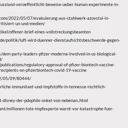
russland-veroeffentlicht-beweise-ueber-human-experimente-in-
.com/2022/05/07/evakuierung-aus-stahlwerk-azovstal-in-
ritisiert-un-und-medien/
tikel/offener-brief-eines-vollstreckungsbeamten
de/politik/luft-wird-duenner-dienstaufsichtsbeschwerde-gegen-
s/dem-party-leaders-pfizer-moderna-involved-in-us-biological-
d/
ublications/regulatory-approval-of-pfizer-biontech-vaccine-
recipients-on-pfizerbiontech-covid-19-vaccine
022/05/09/80444/
rliche-immunitaet-und-impfstoffe-in-tennesse-rechtlich-
-disney-der-pdophile-onkel-von-nebenan..html
ant/millionen-tote-impfexperte-warnt-vor-katastrophe-fuer-