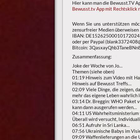
Hier kann man die Bewusst.TV App
Bewusst.tv App mit Rechtsklick r
Wenn Sie uns unterstützen möch
zensurfreier Medien überweisen
IBAN: DE15262500010172024
oder per Paypal (blank3372408@
Bitcoin: 3QasxayQhb3TaneBN
Zusammenfassung:
Joke der Woche von Jo…
Themen (siehe oben)
01:19 Hinweis zum Video mit Haj
Hinweis auf Bewusst Treffs…
02:09 Viele Dinge, die zeigen, d
mehr das eigene Leben wahrlich 
03:14 Dr. Breggin: WHO Paket v
kann dann ausgerufen werden…
04:11 US Wahrheitsministerium w
Überall wird versucht, Individua
06:51 Aufruhr in Sri Lanka…
07:56 Ukrainische Babys im Vis
09:09 Waffenlieferungen an die