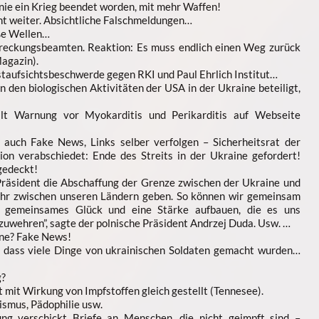
h nie ein Krieg beendet worden, mit mehr Waffen!
t weiter. Absichtliche Falschmeldungen…
ße Wellen…
streckungsbeamten. Reaktion: Es muss endlich einen Weg zurück
agazin).
taufsichtsbeschwerde gegen RKI und Paul Ehrlich Institut…
 den biologischen Aktivitäten der USA in der Ukraine beteiligt,
llt Warnung vor Myokarditis und Perikarditis auf Webseite
 auch Fake News, Links selber verfolgen – Sicherheitsrat der
ion verabschiedet: Ende des Streits in der Ukraine gefordert!
gedeckt!
Präsident die Abschaffung der Grenze zwischen der Ukraine und
ehr zwischen unseren Ländern geben. So können wir gemeinsam
n gemeinsames Glück und eine Stärke aufbauen, die es uns
zuwehren”, sagte der polnische Präsident Andrzej Duda. Usw. …
ine? Fake News!
e, dass viele Dinge von ukrainischen Soldaten gemacht wurden…
g?
mit Wirkung von Impfstoffen gleich gestellt (Tennesee).
ismus, Pädophilie usw.
ng verschickt Briefe an Menschen, die nicht geimpft sind –