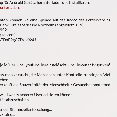
 für Android Geräte herunterladen und installieren.
unterladen.
ten, können Sie eine Spende auf das Konto des Fördervereins
 Bank: Kreissparkasse Northeim (abgekürzt KSN)
952
aol.com).
n8TDxE2gCZPxLaXsU
o Müller – bei youtube bereit gelöscht – bei bewusst.tv gucken!
ass man versucht, die Menschen unter Kontrolle zu bringen. Viel
leben…
erkauft die Souveränität der Menschheit / Gesundheitsnotstand
ill Tweets anderer User editieren können.
lität abzuschaffen…
ier der Stammzellenforschung…
 Ukraine…