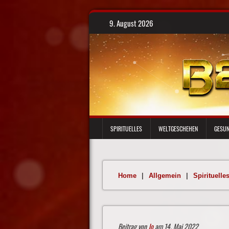
Skip
9. August 2026
to
content
SPIRITUELLES
WELTGESCHEHEN
GESUN
Home
|
Allgemein
|
Spirituelle
Beitrag von
Jo
am 14. Mai 2022