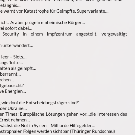
Gefängnis…
te warnt vor Katastrophe für Geimpfte, Supervariante…
icht: Araber prügeln einheimische Bürger…
zei sofort dabei…
 Security in einem Impfzentrum angestellt, vergewaltigt
n unterwandert…
 leer – Slots…
ungsflotte…
alten als geimpft…
überrannt…
tochen…
ufgebauscht?
ive Energien…
, wie doof die Entscheidungsträger sind!“
 der Ukraine…
der Times: Europäische Lösungen gehen vor…die Interessen des
t Ernst nehmen…
ächst die Not in Syrien – Milliarde Hilfegelder…
strophalen Folgen werden sichtbar (Thüringer Rundschau)