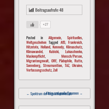
Beitragsaufrufe:
48
+27
Posted in
Allgemein
,
Spirituelles
,
Weltgeschehen
Tagged
AfD
,
Frankreich
,
Hitzetote
,
Holland
,
Kennedy
,
Klimaschutz
,
Klimawandel
,
Kubicki
,
Lukaschenko
,
Maskenpflicht
,
Mensch/Person
,
Migrantengewalt
,
ORF
,
Pädophile
,
Rutte
,
Sonneberg
,
Streumunition
,
TAZ
,
Ukraine
,
Verfassungsschutz
,
Zoll
Post
Kleine und große Tyrannen
→
← Spektrum der Regulationsmedizin
navigation