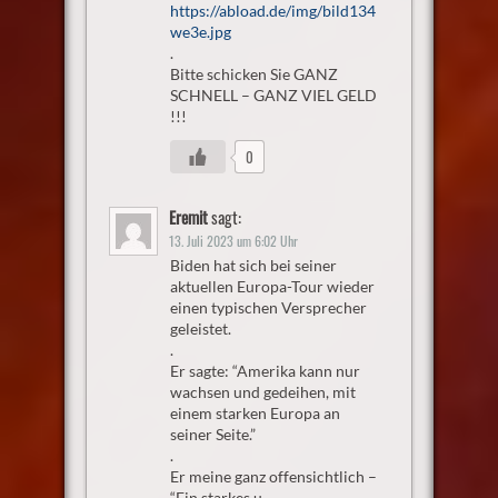
https://abload.de/img/bild134
we3e.jpg
.
Bitte schicken Sie GANZ
SCHNELL – GANZ VIEL GELD
!!!
0
Eremit
sagt:
13. Juli 2023 um 6:02 Uhr
Biden hat sich bei seiner
aktuellen Europa-Tour wieder
einen typischen Versprecher
geleistet.
.
Er sagte: “Amerika kann nur
wachsen und gedeihen, mit
einem starken Europa an
seiner Seite.”
.
Er meine ganz offensichtlich –
“Ein starkes u.