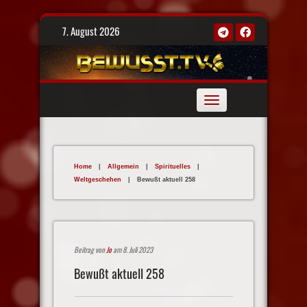
Skip
7. August 2026
to
content
Toggle
navigation
Home
|
Allgemein
|
Spirituelles
|
Weltgeschehen
|
Bewußt aktuell 258
Beitrag von
Jo
am 8. Juli 2023
Bewußt aktuell 258