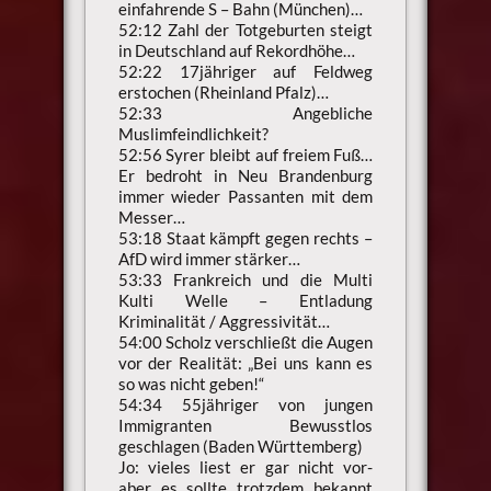
einfahrende S – Bahn (München)…
52:12 Zahl der Totgeburten steigt
in Deutschland auf Rekordhöhe…
52:22 17jähriger auf Feldweg
erstochen (Rheinland Pfalz)…
52:33 Angebliche
Muslimfeindlichkeit?
52:56 Syrer bleibt auf freiem Fuß…
Er bedroht in Neu Brandenburg
immer wieder Passanten mit dem
Messer…
53:18 Staat kämpft gegen rechts –
AfD wird immer stärker…
53:33 Frankreich und die Multi
Kulti Welle – Entladung
Kriminalität / Aggressivität…
54:00 Scholz verschließt die Augen
vor der Realität: „Bei uns kann es
so was nicht geben!“
54:34 55jähriger von jungen
Immigranten Bewusstlos
geschlagen (Baden Württemberg)
Jo: vieles liest er gar nicht vor-
aber es sollte trotzdem bekannt