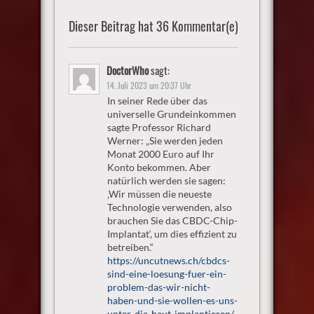
Dieser Beitrag hat 36 Kommentar(e)
DoctorWho
sagt:
14. Juli 2023 um 20:37 Uhr
In seiner Rede über das
universelle Grundeinkommen
sagte Professor Richard
Werner: „Sie werden jeden
Monat 2000 Euro auf Ihr
Konto bekommen. Aber
natürlich werden sie sagen:
‚Wir müssen die neueste
Technologie verwenden, also
brauchen Sie das CBDC-Chip-
Implantat‘, um dies effizient zu
betreiben.“
https://uncutnews.ch/cbdcs-
sind-eine-loesung-fuer-ein-
problem-das-wir-nicht-
haben-und-sie-wollen-es-uns-
unter-die-haut-implantieren/