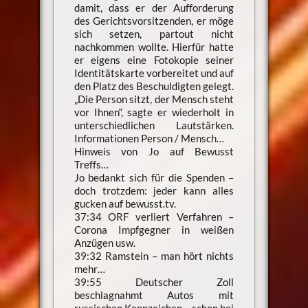
damit, dass er der Aufforderung
des Gerichtsvorsitzenden, er möge
sich setzen, partout nicht
nachkommen wollte. Hierfür hatte
er eigens eine Fotokopie seiner
Identitätskarte vorbereitet und auf
den Platz des Beschuldigten gelegt.
„Die Person sitzt, der Mensch steht
vor Ihnen“, sagte er wiederholt in
unterschiedlichen Lautstärken.
Informationen Person / Mensch…
Hinweis von Jo auf Bewusst
Treffs…
Jo bedankt sich für die Spenden –
doch trotzdem: jeder kann alles
gucken auf bewusst.tv.
37:34 ORF verliert Verfahren –
Corona Impfgegner in weißen
Anzügen usw.
39:32 Ramstein – man hört nichts
mehr…
39:55 Deutscher Zoll
beschlagnahmt Autos mit
russischen Kennzeichen – schon bei