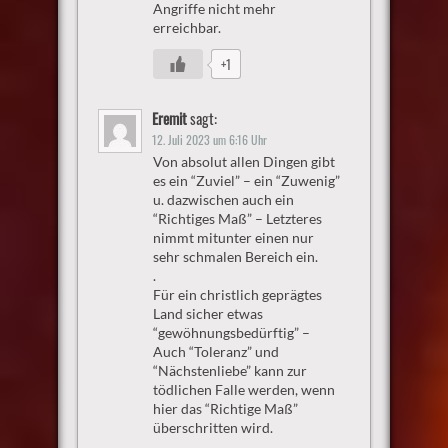
Angriffe nicht mehr
erreichbar.
+1
Eremit
sagt:
12. Juli 2023 um 6:16 Uhr
Von absolut allen Dingen gibt
es ein “Zuviel” – ein “Zuwenig”
u. dazwischen auch ein
“Richtiges Maß” – Letzteres
nimmt mitunter einen nur
sehr schmalen Bereich ein.
.
Für ein christlich geprägtes
Land sicher etwas
“gewöhnungsbedürftig” –
Auch “Toleranz” und
“Nächstenliebe” kann zur
tödlichen Falle werden, wenn
hier das “Richtige Maß”
überschritten wird.
.