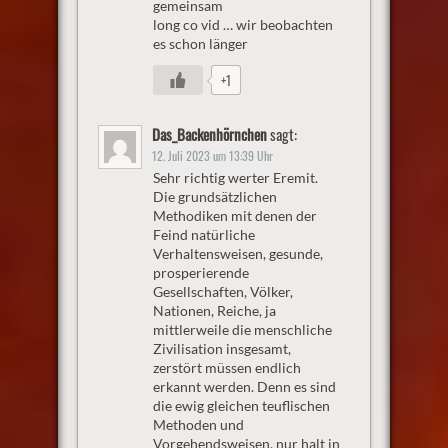
gemeinsam
long co vid … wir beobachten
es schon länger
+1
Das_Backenhörnchen
sagt:
12. Juli 2023 um 13:39 Uhr
Sehr richtig werter Eremit.
Die grundsätzlichen
Methodiken mit denen der
Feind natürliche
Verhaltensweisen, gesunde,
prosperierende
Gesellschaften, Völker,
Nationen, Reiche, ja
mittlerweile die menschliche
Zivilisation insgesamt,
zerstört müssen endlich
erkannt werden. Denn es sind
die ewig gleichen teuflischen
Methoden und
Vorgehendsweisen, nur halt in