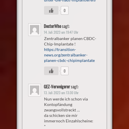
0
DoctorWho
sagt:
14. Juli 2023 um 19:47 Uhr
Zentralbanker planen CBDC-
Chip-Implantate !
https://transition-
news.org/zentralbanker-
planen-cbdc-chipimplantate
0
GEZ-Verweigerer
sagt:
13. Juli 2023 um 13:30 Uhr
Nun werde ich schon via
Kontopfändung
zwangsvollstreckt …
da schicken sie mir
immernoch Einzahlscheine:
*