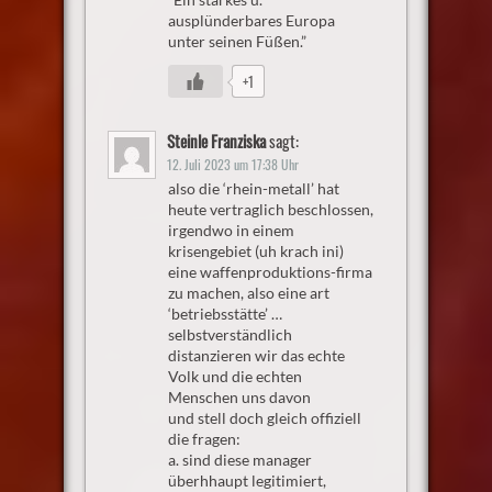
ausplünderbares Europa
unter seinen Füßen.”
+1
Steinle Franziska
sagt:
12. Juli 2023 um 17:38 Uhr
also die ‘rhein-metall’ hat
heute vertraglich beschlossen,
irgendwo in einem
krisengebiet (uh krach ini)
eine waffenproduktions-firma
zu machen, also eine art
‘betriebsstätte’ …
selbstverständlich
distanzieren wir das echte
Volk und die echten
Menschen uns davon
und stell doch gleich offiziell
die fragen:
a. sind diese manager
überhhaupt legitimiert,