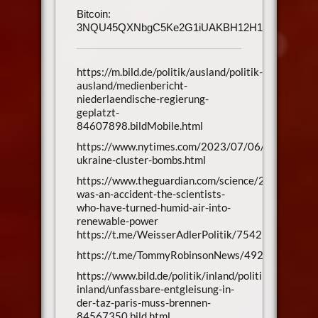
Bitcoin:
3NQU45QXNbgC5Ke2G1iUAKBH12H1h3UmAu
https://m.bild.de/politik/ausland/politik-
ausland/medienbericht-
niederlaendische-regierung-
geplatzt-
84607898.bildMobile.html
https://www.nytimes.com/2023/07/06/us/politics/
ukraine-cluster-bombs.html
https://www.theguardian.com/science/2023/jul/02/
was-an-accident-the-scientists-
who-have-turned-humid-air-into-
renewable-power
https://t.me/WeisserAdlerPolitik/754237
https://t.me/TommyRobinsonNews/49283
https://www.bild.de/politik/inland/politik-
inland/unfassbare-entgleisung-in-
der-taz-paris-muss-brennen-
84567350.bild.html