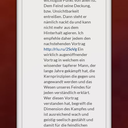
wichtigste Punkt von allen ist.
Dem Feind seine Deckung,
bzw. Unsichtbarkeit
entreißen. Dann steht er
nämlich nackt da und kann
nicht mehr aus dem
Hinterhalt agieren. Ich
empfehle daher jedem den
nachstehenden Vortrag
http://rlu.ru/2SoVg
Ein
wirklich augenöffnender
Vortrag in welchem ein
wissender tapferer Mann, der
lange Jahre gekämpft hat, die
Kernprinzipien die gegen uns
angewandt werden und das
Wesen unseres Feindes für
jeden verständlich erklärt.
Wer diesen Vortrag
verstanden hat, begreift die
Dimension des Kampfes und
ist ausreichend wach und
geistig-seelisch gestählt und
damit für die feindlichen