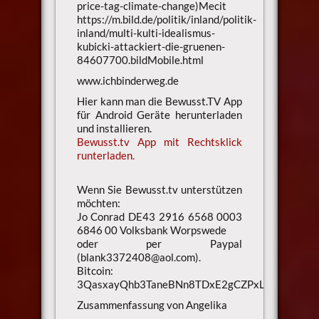
price-tag-climate-change)Mecit
https://m.bild.de/politik/inland/politik-
inland/multi-kulti-idealismus-
kubicki-attackiert-die-gruenen-
84607700.bildMobile.html
www.ichbinderweg.de
Hier kann man die Bewusst.TV App
für Android Geräte herunterladen
und installieren.
Bewusst.tv App mit Rechtsklick
runterladen.
Wenn Sie Bewusst.tv unterstützen
möchten:
Jo Conrad DE43 2916 6568 0003
6846 00 Volksbank Worpswede
oder per Paypal
(blank3372408@aol.com).
Bitcoin:
3QasxayQhb3TaneBNn8TDxE2gCZPxLaXsU
Zusammenfassung von Angelika