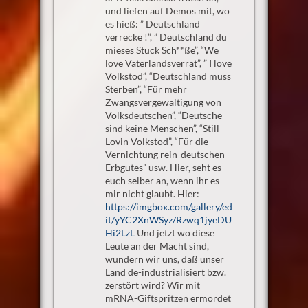
und liefen auf Demos mit, wo
es hieß: ” Deutschland
verrecke !”, ” Deutschland du
mieses Stück Sch**ße”, “We
love Vaterlandsverrat”, ” I love
Volkstod”, “Deutschland muss
Sterben”, “Für mehr
Zwangsvergewaltigung von
Volksdeutschen”, “Deutsche
sind keine Menschen”, “Still
Lovin Volkstod”, “Für die
Vernichtung rein-deutschen
Erbgutes” usw. Hier, seht es
euch selber an, wenn ihr es
mir nicht glaubt. Hier:
https://imgbox.com/gallery/ed
it/yYC2XnWSyz/Rzwq1jyeDU
Hi2LzL
Und jetzt wo diese
Leute an der Macht sind,
wundern wir uns, daß unser
Land de-industrialisiert bzw.
zerstört wird? Wir mit
mRNA-Giftspritzen ermordet