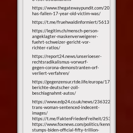
https://www.thegatewaypundit.com/2023/07/fran
has-fallen-17-year-old-victim-was/
https://t.me/fruehwaldinformiert/56131
https://legitim.ch/mensch-person-
angeklagter-maskenverweigerer-
fuehrt-schweizer-gericht-vor-
richter-ratlos/
https://report24.news/unserioeser-
rechtsradikalismus-vorwurf-
gegen-corona-demonstranten-orf-
verliert-verfahren/
https://gegenzensur.rtde.life/europa/174532-
berichte-deutscher-zoll-
beschlagnahmt-autos/
https://www.edp24.co.uk/news/23632228.norwich
trans-woman-sentenced-indecent-
images/
https://t.me/FaktenFriedenFreiheit/25326
https://www.foxnews.com/politics/kennedy-
stumps-biden-official-fifty-trillion-