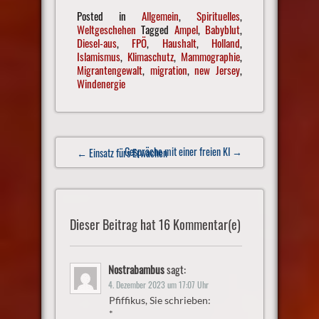
Posted in
Allgemein
,
Spirituelles
,
Weltgeschehen
Tagged
Ampel
,
Babyblut
,
Diesel-aus
,
FPÖ
,
Haushalt
,
Holland
,
Islamismus
,
Klimaschutz
,
Mammographie
,
Migrantengewalt
,
migration
,
new Jersey
,
Windenergie
Post
Gespräche mit einer freien KI
→
← Einsatz fürs Erwachen
navigation
Dieser Beitrag hat 16 Kommentar(e)
Nostrabambus
sagt:
4. Dezember 2023 um 17:07 Uhr
Pfiffikus, Sie schrieben:
*