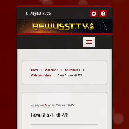
Skip
6. August 2026
to
content
Toggle
navigation
Home
|
Allgemein
|
Spirituelles
|
Weltgeschehen
|
Bewußt aktuell 278
Beitrag von
Jo
am 25. November 2023
Bewußt aktuell 278