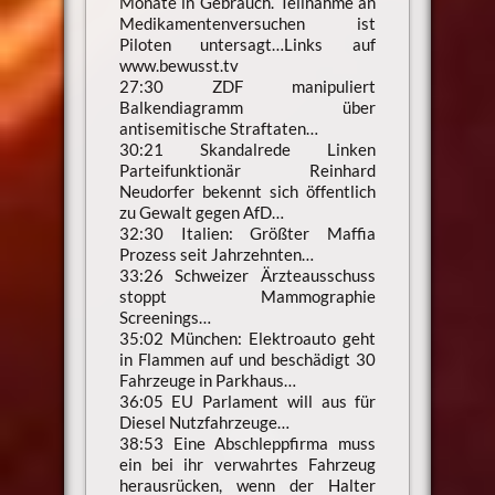
Monate in Gebrauch. Teilnahme an
Medikamentenversuchen ist
Piloten untersagt…Links auf
www.bewusst.tv
27:30 ZDF manipuliert
Balkendiagramm über
antisemitische Straftaten…
30:21 Skandalrede Linken
Parteifunktionär Reinhard
Neudorfer bekennt sich öffentlich
zu Gewalt gegen AfD…
32:30 Italien: Größter Maffia
Prozess seit Jahrzehnten…
33:26 Schweizer Ärzteausschuss
stoppt Mammographie
Screenings…
35:02 München: Elektroauto geht
in Flammen auf und beschädigt 30
Fahrzeuge in Parkhaus…
36:05 EU Parlament will aus für
Diesel Nutzfahrzeuge…
38:53 Eine Abschleppfirma muss
ein bei ihr verwahrtes Fahrzeug
herausrücken, wenn der Halter