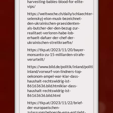
harvesting-babies-blood-for-elite-
vips/
https://weltwoche.ch/daily/schlaechter-
selenskyj-elon-musk-bezeichnet-
den-ukrainischen-praesidenten-
als-butcher-der-den-bezug-zur-
realitaet-verloren-habe-lob-
erhaelt-dafuer-der-chef-der-
ukrainischen-streitkraefte/
https://tkp.at/2023/11/20/bayer-
monsanto-zu-15-milliarden-strafe-
verurteilt/
https://www.bild.de/politik/inland/politik-
inland/vorwurf-von-lindners-top-
oekonom-ampel-war-klar-dass-
haushalt-rechtswidrig-ist-
86163636.bild.htmlklar-dass-
haushalt-rechtswidrig-ist-
86163636.bild.html
https://tkp.at/2023/11/22/brief-
der-europaeischen-
zulassungsbehoerde-ema-entzieht-