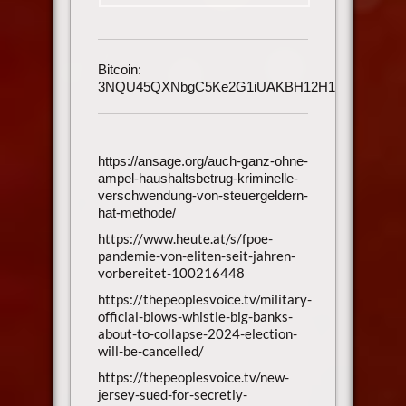
Bitcoin:
3NQU45QXNbgC5Ke2G1iUAKBH12H1h3UmAu
https://ansage.org/auch-ganz-ohne-
ampel-haushaltsbetrug-kriminelle-
verschwendung-von-steuergeldern-
hat-methode/
https://www.heute.at/s/fpoe-
pandemie-von-eliten-seit-jahren-
vorbereitet-100216448
https://thepeoplesvoice.tv/military-
official-blows-whistle-big-banks-
about-to-collapse-2024-election-
will-be-cancelled/
https://thepeoplesvoice.tv/new-
jersey-sued-for-secretly-