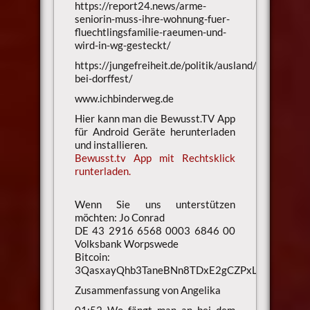
https://report24.news/arme-
seniorin-muss-ihre-wohnung-fuer-
fluechtlingsfamilie-raeumen-und-
wird-in-wg-gesteckt/
https://jungefreiheit.de/politik/ausland/2023/blutb
bei-dorffest/
www.ichbinderweg.de
Hier kann man die Bewusst.TV App
für Android Geräte herunterladen
und installieren.
Bewusst.tv App mit Rechtsklick
runterladen.
Wenn Sie uns unterstützen
möchten: Jo Conrad
DE 43 2916 6568 0003 6846 00
Volksbank Worpswede
Bitcoin:
3QasxayQhb3TaneBNn8TDxE2gCZPxLaXsU
Zusammenfassung von Angelika
01:52 Wo fängt man an bei dem