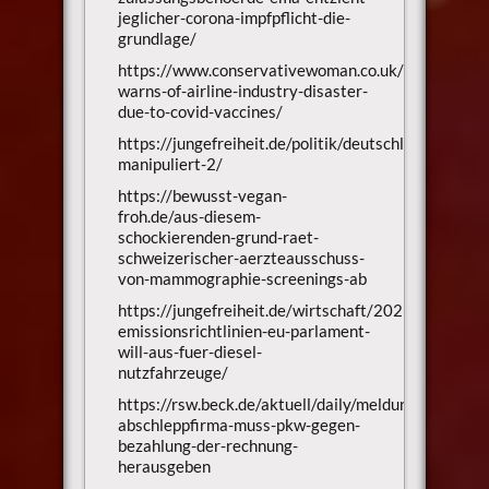
jeglicher-corona-impfpflicht-die-
grundlage/
https://www.conservativewoman.co.uk/pilot-
warns-of-airline-industry-disaster-
due-to-covid-vaccines/
https://jungefreiheit.de/politik/deutschland/2023/z
manipuliert-2/
https://bewusst-vegan-
froh.de/aus-diesem-
schockierenden-grund-raet-
schweizerischer-aerzteausschuss-
von-mammographie-screenings-ab
https://jungefreiheit.de/wirtschaft/2023/co2-
emissionsrichtlinien-eu-parlament-
will-aus-fuer-diesel-
nutzfahrzeuge/
https://rsw.beck.de/aktuell/daily/meldung/detail/bg
abschleppfirma-muss-pkw-gegen-
bezahlung-der-rechnung-
herausgeben