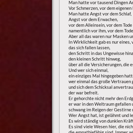
Man hatte vor tausend Dingen An
Vor Schmerzen, vor dem eigenen 
Man hatte Angst vor dem Schlaf,
Angst vor dem Erwachen,
vor dem Alleinsein, vor dem Tode
namentlich vor ihm, vor dem Tode
Aber all das waren nur Masken u
In Wirklichkeit gab es nur eines,
das sich fallen lassen,
den Schritt in das Ungewisse hina
den kleinen Schritt hinweg,
über all die Versicherungen, die es
Und wer sich einmal,
ein einziges Mal hingegeben hatt
wer einmal das große Vertrauen 
und sich dem Schicksal anvertrau
der war befreit.
Er gehorchte nicht mehr den Erd
er war in den Weltraum gefallen 
schwang im Reigen der Gestirne 
Wer Angst hat, ist gelähmt und le
Es wird ständig von dunklen Kräft
Es sind viele Wesen hier, die ni
die empathiefähig sind. Immer w