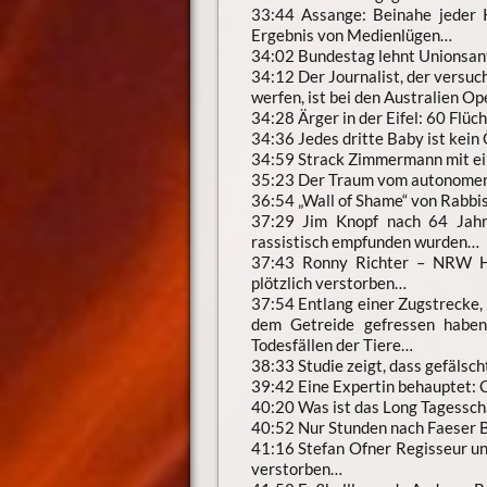
33:44 Assange: Beinahe jeder K
Ergebnis von Medienlügen…
34:02 Bundestag lehnt Unionsan
34:12 Der Journalist, der versu
werfen, ist bei den Australien O
34:28 Ärger in der Eifel: 60 Flüc
34:36 Jedes dritte Baby ist kein
34:59 Strack Zimmermann mit ein
35:23 Der Traum vom autonomen 
36:54 „Wall of Shame“ von Rabbis
37:29 Jim Knopf nach 64 Jahr
rassistisch empfunden wurden…
37:43 Ronny Richter – NRW Ha
plötzlich verstorben…
37:54 Entlang einer Zugstrecke, 
dem Getreide gefressen haben.
Todesfällen der Tiere…
38:33 Studie zeigt, dass gefälsc
39:42 Eine Expertin behauptet: C
40:20 Was ist das Long Tagessc
40:52 Nur Stunden nach Faeser 
41:16 Stefan Ofner Regisseur un
verstorben…