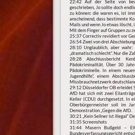
22:42 Auf der Seite von bew
geschrieben, Jo sollte doch endl
zu können: die waren es, ist im
anscheinend, dass bestimmte Kom
Mails und wenn Jo etwas löscht, i
Mit dem Finger auf Gruppen zu zeig
25:37 Correctiv revidiert vor G
26:54 Zwei von drei Abschiebun
28:10 Unglaublich, aber wahr: 
„dramatisch schlecht“. Nur die Z
28:28 Abschlussbericht Ken
Pädokriminalität. Über 30 Jah
Pädokriminelle. In einem neue
Jugendhilfe”, einem Abschluss
Missbrauchnetzwerk deutschlandw
29:12 Düsseldorfer OB erleidet S
AfD hat sich mit zwei Eilanträ
Keller (CDU) durchgesetzt. In e
Oberbürgermeister soll im Ja
Demonstration „Gegen die AfD.
30:21 „Kein Sellner ist illegal“ 
31:35 Screenshots
31:44 Masern Bußgeld – Elte
Bundesverfassungsgericht entschi