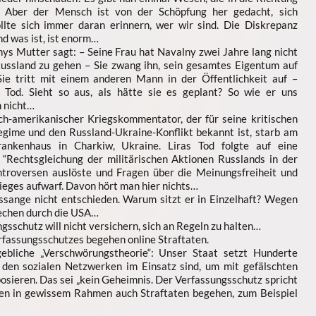
 Aber der Mensch ist von der Schöpfung her gedacht, sich
ollte sich immer daran erinnern, wer wir sind. Die Diskrepanz
d was ist, ist enorm…
s Mutter sagt: – Seine Frau hat Navalny zwei Jahre lang nicht
Russland zu gehen – Sie zwang ihn, sein gesamtes Eigentum auf
ie tritt mit einem anderen Mann in der Öffentlichkeit auf –
 Tod. Sieht so aus, als hätte sie es geplant? So wie er uns
h nicht…
sch-amerikanischer Kriegskommentator, der für seine kritischen
egime und den Russland-Ukraine-Konflikt bekannt ist, starb am
nkenhaus in Charkiw, Ukraine. Liras Tod folgte auf eine
“Rechtsgleichung der militärischen Aktionen Russlands in der
ontroversen auslöste und Fragen über die Meinungsfreiheit und
eges aufwarf. Davon hört man hier nichts…
ssange nicht entschieden. Warum sitzt er in Einzelhaft? Wegen
echen durch die USA…
gsschutz will nicht versichern, sich an Regeln zu halten…
rfassungsschutzes begehen online Straftaten.
gebliche „Verschwörungstheorie“: Unser Staat setzt Hunderte
n den sozialen Netzwerken im Einsatz sind, um mit gefälschten
osieren. Das sei „kein Geheimnis. Der Verfassungsschutz spricht
ürfen in gewissem Rahmen auch Straftaten begehen, zum Beispiel