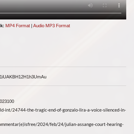
k:
MP4 Format
|
Audio MP3 Format
G1iUAKBH12H1h3UmAu
/1023100
ld-int/24744-the-tragic-end-of-gonzalo-lira-a-voice-silenced-in-
mmentar(e)isfree/2024/feb/24/julian-assange-court-hearing-