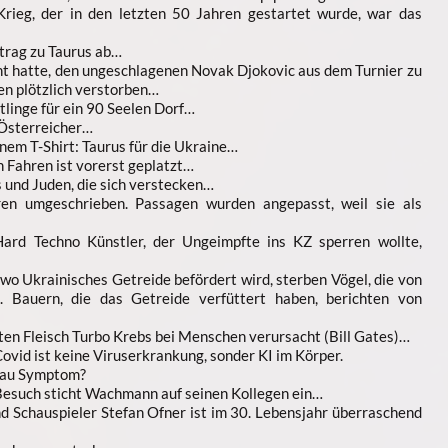
rieg, der in den letzten 50 Jahren gestartet wurde, war das
trag zu Taurus ab…
cht hatte, den ungeschlagenen Novak Djokovic aus dem Turnier zu
pen plötzlich verstorben…
htlinge für ein 90 Seelen Dorf…
 Österreicher…
em T-Shirt: Taurus für die Ukraine…
Fahren ist vorerst geplatzt…
 und Juden, die sich verstecken…
en umgeschrieben. Passagen wurden angepasst, weil sie als
rd Techno Künstler, der Ungeimpfte ins KZ sperren wollte,
wo Ukrainisches Getreide befördert wird, sterben Vögel, die von
 Bauern, die das Getreide verfüttert haben, berichten von
hten Fleisch Turbo Krebs bei Menschen verursacht (Bill Gates)…
ovid ist keine Viruserkrankung, sonder KI im Körper.
hau Symptom?
Besuch sticht Wachmann auf seinen Kollegen ein…
d Schauspieler Stefan Ofner ist im 30. Lebensjahr überraschend