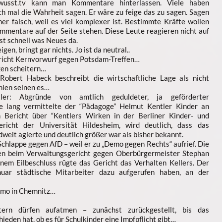
usst.tv kann man Kommentare hinterlassen. Viele haben
ich mal die Wahrheit sagen. Er wäre zu feige das zu sagen. Sagen
mer falsch, weil es viel komplexer ist. Bestimmte Kräfte wollen
mentare auf der Seite stehen. Diese Leute reagieren nicht auf
st schnell was Neues da.
en, bringt gar nichts. Jo ist da neutral..
ericht Kernvorwurf gegen Potsdam-Treffen…
gen scheitern…
Robert Habeck beschreibt die wirtschaftliche Lage als nicht
ahlen seinen es…
tler: Abgründe von amtlich geduldeter, ja geförderter
re lang vermittelte der “Pädagoge” Helmut Kentler Kinder an
n Bericht über “Kentlers Wirken in der Berliner Kinder- und
bericht der Universität Hildesheim, wird deutlich, dass das
eit agierte und deutlich größer war als bisher bekannt.
chlappe gegen AfD – weil er zu „Demo gegen Rechts“ aufrief. Die
gen beim Verwaltungsgericht gegen Oberbürgermeister Stephan
inem Eilbeschluss rügte das Gericht das Verhalten Kellers. Der
nuar städtische Mitarbeiter dazu aufgerufen haben, an der
Demo in Chemnitz…
rn dürfen aufatmen – zunächst zurückgestellt, bis das
eden hat, ob es für Schulkinder eine Impfpflicht gibt…