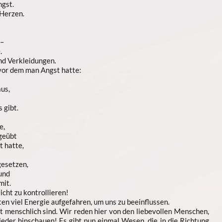
gst.
Herzen.
 –
.
nd Verkleidungen.
 vor dem man Angst hatte:
us,
 gibt.
e,
geübt
t hatte,
gesetzen,
und
mit.
icht zu kontrollieren!
en viel Energie aufgefahren, um uns zu beeinflussen.
cht menschlich sind. Wir reden hier von den liebevollen Menschen,
ieder hinschauen! Es gibt nun einmal Wesen, die in die Richtung