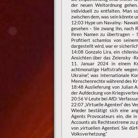
der neuen Weltordnung gehen.
individuell zu entfalten. Man s
zwischen dem, was sein könnte un
12:03 Hype um Navalny.- Nawalny
gesehen – Sie zwang ihn, nach 
ihren Namen zu übertragen – S
Profitiert schamlos von seinem
dargestellt wird, war er sicherlic
14:08 Gonzalo Lira, ein chileni
Ansichten über das Zelensky -R
11. Januar 2024 in einem Kra
achtmonatige Haftstrafe wegen 
Ukraine”, was internationale K
Menschenrechte während des Kri
18:48 Auslieferung von Julian A
der Aufdeckung von Kriegsverbr
20:56 V-Leute bei AfD: Verfassun
22:07 „Virtuelle Agenten“ des Ve
Wieder bestätigt sich eine an
Agents Provocateurs ein, die i
Accounts als Rechtsextreme zu p
von ‚virtuellen Agenten‘. Sie d
Volksverhetzung.“