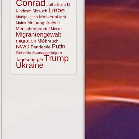
Conrad
Jutta Belle
KI
Liebe
Kindesmißbrauch
Maskenpflicht
Manipulation
Meinungsfreiheit
Matrix
Menschenhandel
Merkel
Migrantengewalt
migration
Mißbrauch
NWO
Putin
Pandemie
Pädophilie
Staatsangehörigkeit
Trump
Tagesenergie
Ukraine