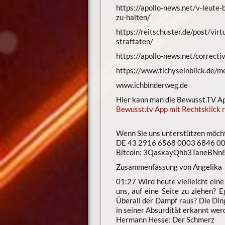
https://apollo-news.net/v-leute-
zu-halten/
https://reitschuster.de/post/vi
straftaten/
https://apollo-news.net/correcti
https://www.tichyseinblick.de/m
www.ichbinderweg.de
Hier kann man die Bewusst.TV App
Bewusst.tv App mit Rechtsklick r
Wenn Sie uns unterstützen möch
DE 43 2916 6568 0003 6846 00
Bitcoin: 3QasxayQhb3TaneBN
Zusammenfassung von Angelika
01:27 Wird heute vielleicht ein
uns, auf eine Seite zu ziehen? E
Überall der Dampf raus? Die Ding
in seiner Absurdität erkannt wer
Hermann Hesse: Der Schmerz