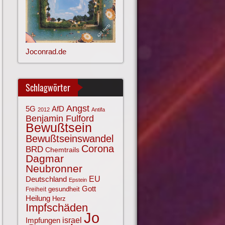
Joconrad.de
Schlagwörter
Angst
AfD
5G
2012
Antifa
Benjamin Fulford
Bewußtsein
Bewußtseinswandel
Corona
BRD
Chemtrails
Dagmar
Neubronner
EU
Deutschland
Epstein
Gott
gesundheit
Freiheit
Heilung
Herz
Impfschäden
Jo
israel
Impfungen