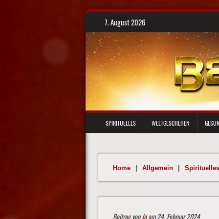
Skip
7. August 2026
to
content
SPIRITUELLES
WELTGESCHEHEN
GESUN
Home
|
Allgemein
|
Spirituelle
Beitrag von
Jo
am 24. Februar 2024