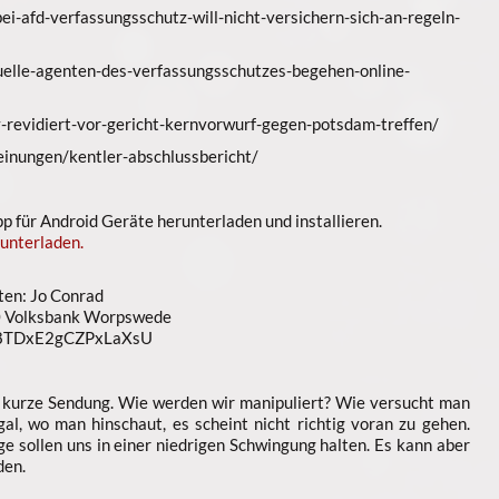
bei-afd-verfassungsschutz-will-nicht-versichern-sich-an-regeln-
rtuelle-agenten-des-verfassungsschutzes-begehen-online-
v-revidiert-vor-gericht-kernvorwurf-gegen-potsdam-treffen/
einungen/kentler-abschlussbericht/
 für Android Geräte herunterladen und installieren.
unterladen.
ten: Jo Conrad
 Volksbank Worpswede
n8TDxE2gCZPxLaXsU
e kurze Sendung. Wie werden wir manipuliert? Wie versucht man
gal, wo man hinschaut, es scheint nicht richtig voran zu gehen.
e sollen uns in einer niedrigen Schwingung halten. Es kann aber
den.