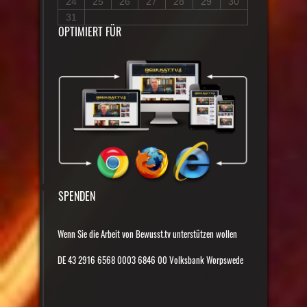
24
25
26
27
28
29
30
31
OPTIMIERT FÜR
SPENDEN
Wenn Sie die Arbeit von Bewusst.tv unterstützen wollen
DE 43 2916 6568 0003 6846 00 Volksbank Worpswede