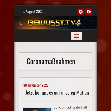
Skip
8. August 2026
to
content
Toggle
navigation
Coronamaßnahmen
30. November 2022
Jetzt kommt es auf unseren Mut an
Jo Conrad unterhält