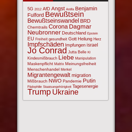
Angst
Benjamin
AfD
5G
2012
Antifa
Bewußtsein
Fulford
Bewußtseinswandel
BRD
Corona
Dagmar
Chemtrails
Neubronner
Deutschland
Epstein
EU
Gott
Heilung
gesundheit
Herz
Freiheit
Impfschäden
israel
Impfungen
Jo Conrad
Jutta Belle
KI
Liebe
Kindesmißbrauch
Manipulation
Maskenpflicht
Meinungsfreiheit
Matrix
Menschenhandel
Merkel
Migrantengewalt
migration
NWO
Putin
Mißbrauch
Pandemie
Tagesenergie
Pädophilie
Staatsangehörigkeit
Trump
Ukraine