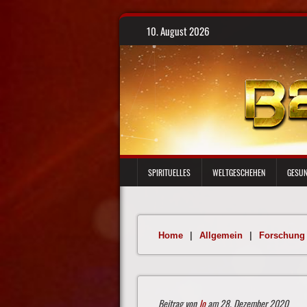
Skip
10. August 2026
to
content
SPIRITUELLES
WELTGESCHEHEN
GESUN
Home
|
Allgemein
|
Forschung
Beitrag von
Jo
am 28. Dezember 2020