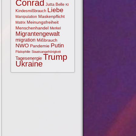
Conrad
Jutta Belle
KI
Liebe
Kindesmißbrauch
Maskenpflicht
Manipulation
Meinungsfreiheit
Matrix
Menschenhandel
Merkel
Migrantengewalt
migration
Mißbrauch
NWO
Putin
Pandemie
Pädophilie
Staatsangehörigkeit
Trump
Tagesenergie
Ukraine