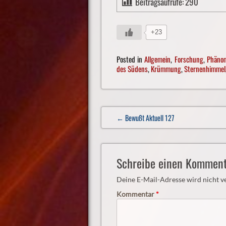
Beitragsaufrufe:
290
+23
Posted in
Allgemein
,
Forschung
,
Phäno
des Südens
,
Krümmung
,
Sternenhimmel
Post
← Bewußt Aktuell 127
navigation
Schreibe einen Komment
Deine E-Mail-Adresse wird nicht ve
Kommentar
*