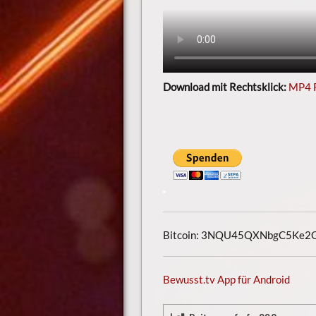
Download mit Rechtsklick:
MP4 
Bitcoin: 3NQU45QXNbgC5Ke
Bewusst.tv App für Android