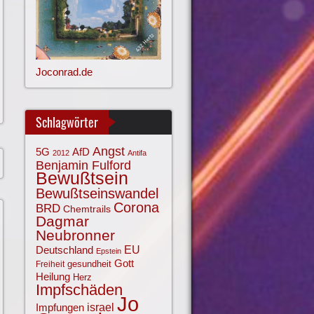
Joconrad.de
Schlagwörter
Angst
AfD
5G
2012
Antifa
Benjamin Fulford
Bewußtsein
Bewußtseinswandel
Corona
BRD
Chemtrails
Dagmar
Neubronner
EU
Deutschland
Epstein
Gott
gesundheit
Freiheit
Heilung
Herz
Impfschäden
Jo
israel
Impfungen