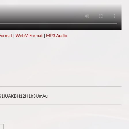
Format
|
WebM Format
|
MP3 Audio
2G1iUAKBH12H1h3UmAu