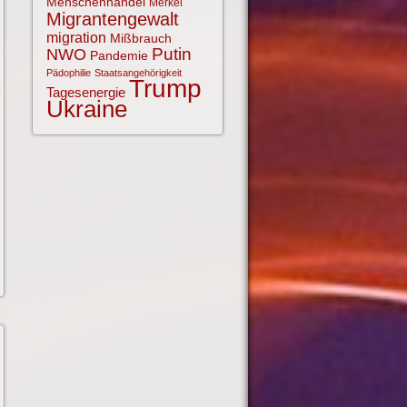
Menschenhandel
Merkel
Migrantengewalt
migration
Mißbrauch
NWO
Putin
Pandemie
Pädophilie
Staatsangehörigkeit
Trump
Tagesenergie
Ukraine