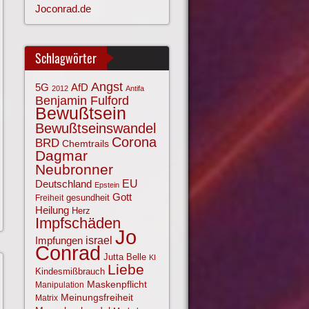
Joconrad.de
Schlagwörter
Angst
AfD
5G
2012
Antifa
Benjamin Fulford
Bewußtsein
Bewußtseinswandel
Corona
BRD
Chemtrails
Dagmar
Neubronner
EU
Deutschland
Epstein
Gott
gesundheit
Freiheit
Heilung
Herz
Impfschäden
Jo
israel
Impfungen
Conrad
Jutta Belle
KI
Liebe
Kindesmißbrauch
Maskenpflicht
Manipulation
Meinungsfreiheit
Matrix