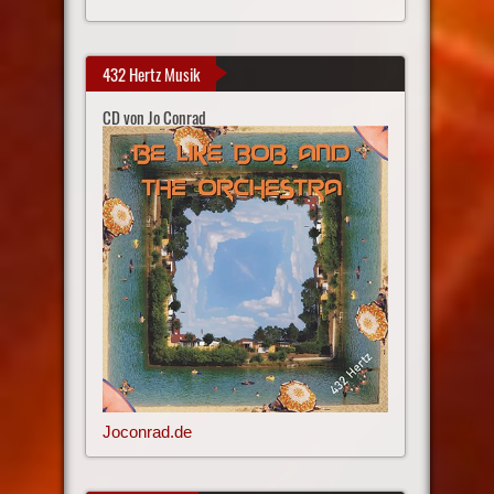
432 Hertz Musik
CD von Jo Conrad
Joconrad.de