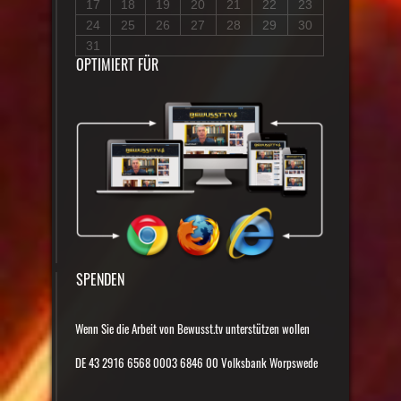
17
18
19
20
21
22
23
24
25
26
27
28
29
30
31
OPTIMIERT FÜR
SPENDEN
Wenn Sie die Arbeit von Bewusst.tv unterstützen wollen
DE 43 2916 6568 0003 6846 00 Volksbank Worpswede