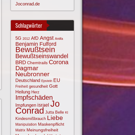
Joconrad.de
Schlagwörter
Angst
AfD
5G
2012
Antifa
Benjamin Fulford
Bewußtsein
Bewußtseinswandel
Corona
BRD
Chemtrails
Dagmar
Neubronner
EU
Deutschland
Epstein
Gott
gesundheit
Freiheit
Heilung
Herz
Impfschäden
Jo
israel
Impfungen
Conrad
Jutta Belle
KI
Liebe
Kindesmißbrauch
Maskenpflicht
Manipulation
Meinungsfreiheit
Matrix