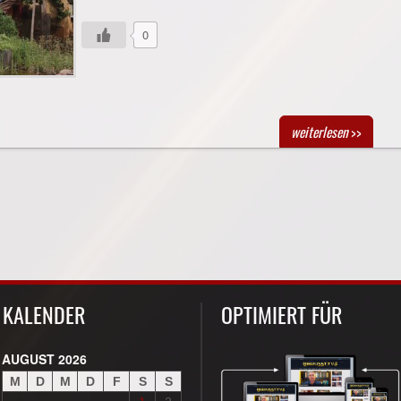
0
weiterlesen
>>
KALENDER
OPTIMIERT FÜR
AUGUST 2026
M
D
M
D
F
S
S