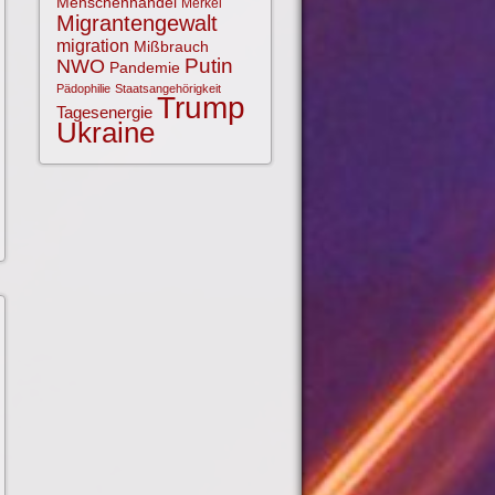
Menschenhandel
Merkel
Migrantengewalt
migration
Mißbrauch
NWO
Putin
Pandemie
Pädophilie
Staatsangehörigkeit
Trump
Tagesenergie
Ukraine