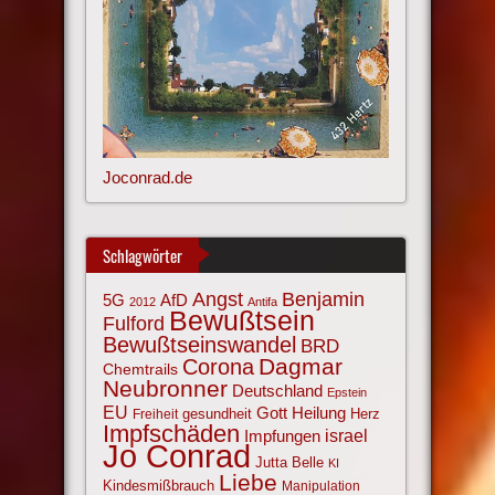
Joconrad.de
Schlagwörter
Angst
Benjamin
AfD
5G
2012
Antifa
Bewußtsein
Fulford
Bewußtseinswandel
BRD
Corona
Dagmar
Chemtrails
Neubronner
Deutschland
Epstein
EU
Gott
Heilung
gesundheit
Herz
Freiheit
Impfschäden
israel
Impfungen
Jo Conrad
Jutta Belle
KI
Liebe
Kindesmißbrauch
Manipulation