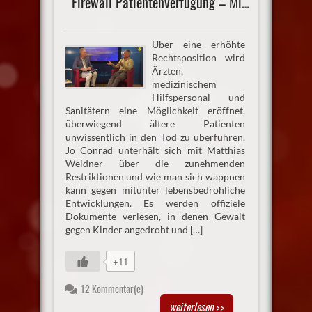
Firewall Patientenverfügung – Mit Bürgerrechten Kindesentzug stoppen
Über eine erhöhte
Rechtsposition wird
Ärzten,
medizinischem
Hilfspersonal und
Sanitätern eine Möglichkeit eröffnet,
überwiegend ältere Patienten
unwissentlich in den Tod zu überführen.
Jo Conrad unterhält sich mit Matthias
Weidner über die zunehmenden
Restriktionen und wie man sich wappnen
kann gegen mitunter lebensbedrohliche
Entwicklungen. Es werden offiziele
Dokumente verlesen, in denen Gewalt
gegen Kinder angedroht und […]
+11
12 Kommentar(e)
weiterlesen
>>