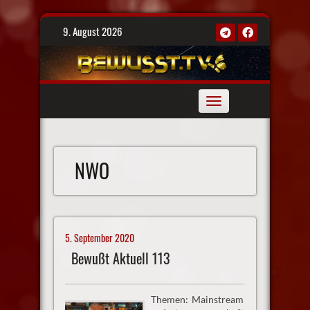
Skip
9. August 2026
to
content
Toggle
navigation
NWO
5. September 2020
Bewußt Aktuell 113
Themen: Mainstream