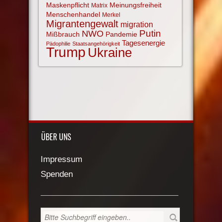
Maskenpflicht
Meinungsfreiheit
Matrix
Menschenhandel
Merkel
Migrantengewalt
migration
NWO
Putin
Mißbrauch
Pandemie
Tagesenergie
Pädophilie
Staatsangehörigkeit
Trump
Ukraine
ÜBER UNS
Impressum
Spenden