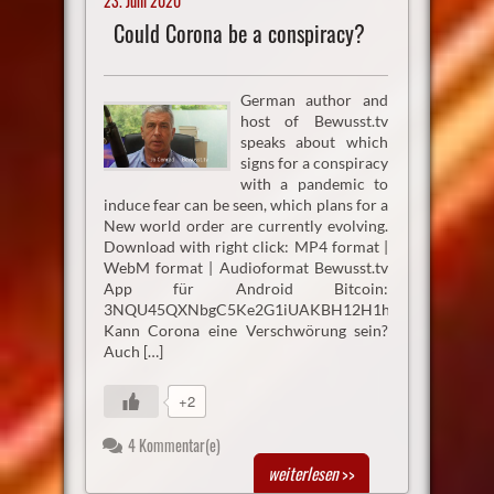
23. Juni 2020
Could Corona be a conspiracy?
German author and
host of Bewusst.tv
speaks about which
signs for a conspiracy
with a pandemic to
induce fear can be seen, which plans for a
New world order are currently evolving.
Download with right click: MP4 format |
WebM format | Audioformat Bewusst.tv
App für Android Bitcoin:
3NQU45QXNbgC5Ke2G1iUAKBH12H1h3UmAu
Kann Corona eine Verschwörung sein?
Auch […]
+2
4 Kommentar(e)
weiterlesen
>>