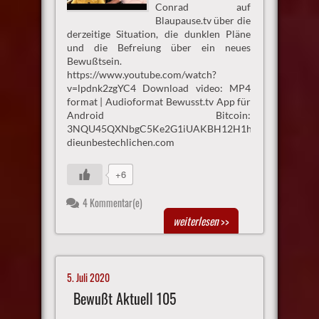
Conrad auf
Blaupause.tv über die
derzeitige Situation, die dunklen Pläne
und die Befreiung über ein neues
Bewußtsein.
https://www.youtube.com/watch?
v=lpdnk2zgYC4 Download video: MP4
format | Audioformat Bewusst.tv App für
Android Bitcoin:
3NQU45QXNbgC5Ke2G1iUAKBH12H1h3UmAu
dieunbestechlichen.com
+6
4 Kommentar(e)
weiterlesen
>>
5. Juli 2020
Bewußt Aktuell 105