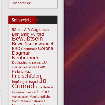
Joconrad.de
Schlagwörter
Angst
AfD
5G
2012
Antifa
Benjamin Fulford
Bewußtsein
Bewußtseinswandel
Corona
BRD
Chemtrails
Dagmar
Neubronner
EU
Deutschland
Epstein
Gott
gesundheit
Freiheit
Heilung
Herz
Impfschäden
Jo
israel
Impfungen
Conrad
Jutta Belle
KI
Liebe
Kindesmißbrauch
Maskenpflicht
Manipulation
Meinungsfreiheit
Matrix