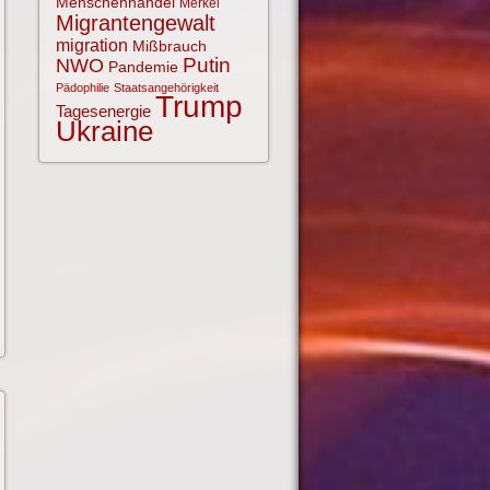
Menschenhandel
Merkel
Migrantengewalt
migration
Mißbrauch
NWO
Putin
Pandemie
Pädophilie
Staatsangehörigkeit
Trump
Tagesenergie
Ukraine